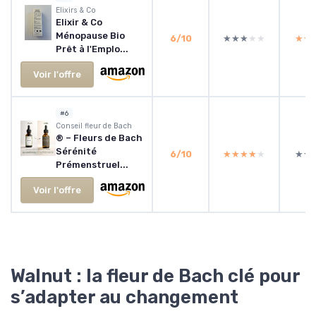
‎Elixirs & Co
Elixir & Co
Ménopause Bio
6/10
★★★★★
★★★★★
★★
★★
Prêt à l'Emplo...
Voir l'offre
#6
‎Conseil fleur de Bach
® – Fleurs de Bach
Sérénité
6/10
★★★★★
★★★★★
★★
★★
Prémenstruel...
Voir l'offre
Walnut : la fleur de Bach clé pour
s’adapter au changement