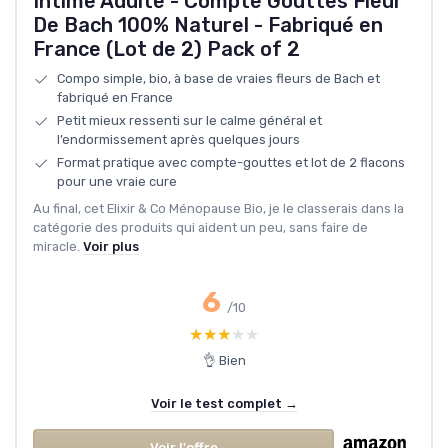
Intime Adulte - Compte Gouttes Fleur
De Bach 100% Naturel - Fabriqué en
France (Lot de 2) Pack of 2
Compo simple, bio, à base de vraies fleurs de Bach et
fabriqué en France
Petit mieux ressenti sur le calme général et
l’endormissement après quelques jours
Format pratique avec compte-gouttes et lot de 2 flacons
pour une vraie cure
Au final, cet Elixir & Co Ménopause Bio, je le classerais dans la
catégorie des produits qui aident un peu, sans faire de
miracle.
Voir plus
6
/10
★★★★★
★★★★★
👌 Bien
Voir le test complet →
Voir l'offre