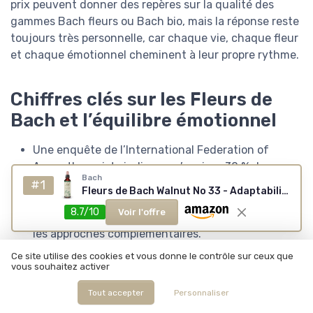
prix peuvent donner des repères sur la qualité des
gammes Bach fleurs ou Bach bio, mais la réponse reste
toujours très personnelle, car chaque vie, chaque fleur
et chaque émotionnel cheminent à leur propre rythme.
Chiffres clés sur les Fleurs de
Bach et l’équilibre émotionnel
Une enquête de l’International Federation of
Aromatherapists indique qu’environ 30 % des
Bach
praticiens en bien être en Europe proposent aussi
#1
Fleurs de Bach Walnut No 33 - Adaptabilité
des élixirs floraux de type Fleurs de Bach, ce qui
8.7/10
Voir l'offre
montre l’intégration croissante de ces élixirs dans
les approches complémentaires.
Selon des données publiées par la Fondation Bach,
Ce site utilise des cookies et vous donne le contrôle sur ceux que
plus de 80 pays disposent aujourd’hui de points de
vous souhaitez activer
vente officiels pour les Fleurs de Bach, ce qui
Tout accepter
Personnaliser
facilite l’accès aux élixirs floraux pour les