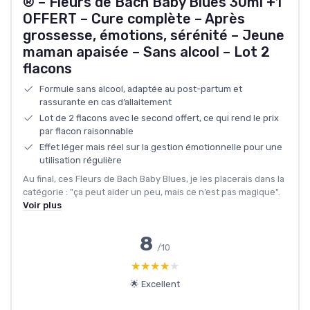
® – Fleurs de Bach Baby Blues 30ml +1
OFFERT – Cure complète – Après
grossesse, émotions, sérénité – Jeune
maman apaisée – Sans alcool – Lot 2
flacons
Formule sans alcool, adaptée au post-partum et
rassurante en cas d’allaitement
Lot de 2 flacons avec le second offert, ce qui rend le prix
par flacon raisonnable
Effet léger mais réel sur la gestion émotionnelle pour une
utilisation régulière
Au final, ces Fleurs de Bach Baby Blues, je les placerais dans la
catégorie : "ça peut aider un peu, mais ce n’est pas magique".
Voir plus
8
/10
★★★★★
★★★★★
🌟 Excellent