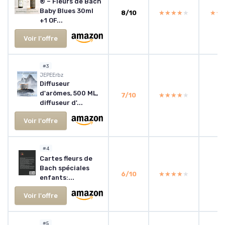
® – Fleurs de Bach
Baby Blues 30ml
8/10
★★★★★
★★★★★
★★
★★
+1 OF...
Voir l'offre
#3
JEPEErbz
Diffuseur
d'arômes, 500 ML,
7/10
★★★★★
★★★★★
diffuseur d'...
Voir l'offre
#4
Cartes fleurs de
Bach spéciales
6/10
★★★★★
★★★★★
enfants:...
Voir l'offre
#5