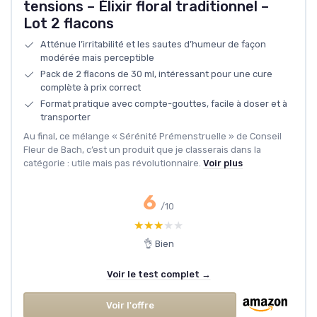
tensions – Élixir floral traditionnel –
Lot 2 flacons
Atténue l’irritabilité et les sautes d’humeur de façon
modérée mais perceptible
Pack de 2 flacons de 30 ml, intéressant pour une cure
complète à prix correct
Format pratique avec compte-gouttes, facile à doser et à
transporter
Au final, ce mélange « Sérénité Prémenstruelle » de Conseil
Fleur de Bach, c’est un produit que je classerais dans la
catégorie : utile mais pas révolutionnaire.
Voir plus
6
/10
★★★★★
★★★★★
👌 Bien
Voir le test complet →
Voir l'offre