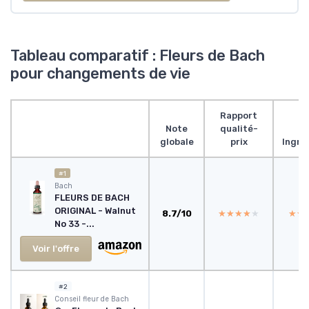
Tableau comparatif : Fleurs de Bach
pour changements de vie
Rapport
Note
qualité-
globale
prix
Ingre
#1
‎Bach
FLEURS DE BACH
ORIGINAL - Walnut
8.7/10
★★★★★
★★★★★
★★
★★
No 33 -...
Voir l'offre
#2
‎Conseil fleur de Bach