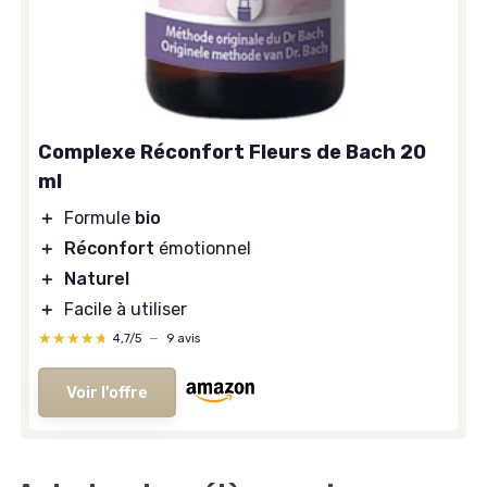
Complexe Réconfort Fleurs de Bach 20
ml
＋
Formule
bio
＋
Réconfort
émotionnel
＋
Naturel
＋
Facile à utiliser
★★★★★
★★★★★
4,7/5
—
9 avis
Voir l'offre