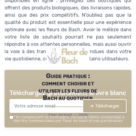
disponibles en ligne : privilégiez des boutiques qui
offrent des produits biologiques, des livraisons rapides,
ainsi que des prix compétitifs. N'oubliez pas que la
qualité du produit est essentielle pour une expérience
optimale avec les fleurs de Bach. Avoir le mélèze dans
votre liste de souhaits pourrait ne pas seulement
répondre à vos attentes personnelles, mais aussi ouvrir
la voie à des transformations inattendues dans votre
vie quotidienne, comme vécu par certains utilisateurs.
Guide pratique :
comment choisir et
utiliser les fleurs de
Téléchargez gratuitement le livre blanc
Bach au quotidien
➔ Télécharger
Fleur de bach — 2026
*
En remplissant ce formulaire, j’accepte d’être contacté(e) à
des fins commerciales par Fleur de bach et ses partenaires.