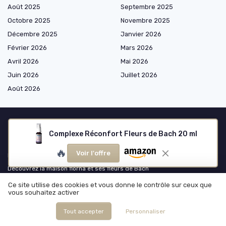
Août 2025
Septembre 2025
Octobre 2025
Novembre 2025
Décembre 2025
Janvier 2026
Février 2026
Mars 2026
Avril 2026
Mai 2026
Juin 2026
Juillet 2026
Août 2026
Complexe Réconfort Fleurs de Bach 20 ml
Les plus lus
🔥
Voir l'offre
Fleur de bach minceur : un allié naturel pour la perte de poids
Découvrez la maison florna et ses fleurs de Bach
Les bienfaits de la fleur de bach star of bethleem
Ce site utilise des cookies et vous donne le contrôle sur ceux que
vous souhaitez activer
Avis sur les fleurs de Bach Florna : ce que vous devez savoir
Les fleurs de Bach pour soulager la ménopause
Tout accepter
Personnaliser