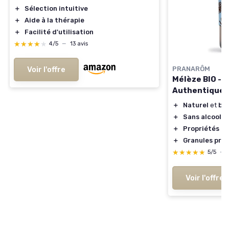
＋
Sélection intuitive
＋
Aide à la thérapie
＋
Facilité d'utilisation
★★★★★
★★★★★
4/5
—
13 avis
PRANARÔM
Voir l'offre
Mélèze BIO - F
Authentique
＋
Naturel
et
bio
＋
Sans alcool
＋
Propriétés a
＋
Granules pra
★★★★★
★★★★★
5/5
—
Voir l'offre