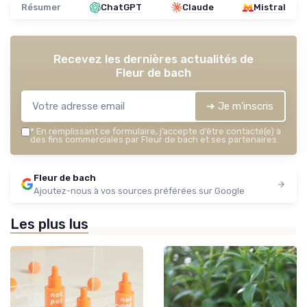
Résumer
ChatGPT
Claude
Mistral
Recevez les dernières actualités de
Fleur de bach
➔ Je m'inscris
*
En remplissant ce formulaire, j’accepte d’être contacté(e) à
des fins commerciales par Fleur de bach et ses partenaires.
Fleur de bach
Ajoutez-nous à vos sources préférées sur Google
Les plus lus