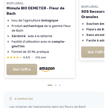
BIOFLORAL
BIOFLORAL
Mimule BIO DEMETER - Fleur de
SOS Secours B
Bach
Granules
＋
Issu de l'agriculture
biologique
＋
Soutien émot
＋
Produit
authentique
de la gamme Fleur
＋
Fleurs de Ba
de Bach
＋
Sans alcool
＋
Sérénité
: aide à la détente
＋
Facile à admi
＋
Facilité d'utilisation avec le
compte-
gouttes
Voir l'offre
＋
Format de 20 ML pratique
★★★★★
★★★★★
4,4/5
—
216 avis
Voir l'offre
SOMMAIRE
Les origines de l'aigremoine dans les fleurs de Bach