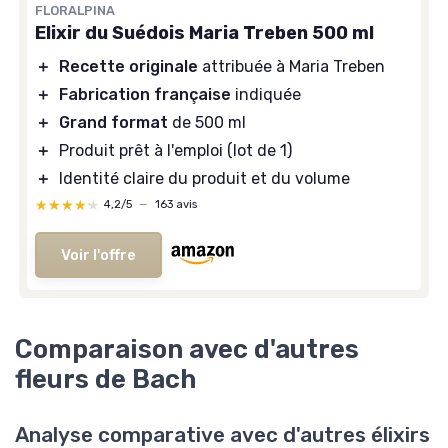
FLORALPINA
Elixir du Suédois Maria Treben 500 ml
＋
Recette originale
attribuée à Maria Treben
＋
Fabrication française
indiquée
＋
Grand format
de 500 ml
＋
Produit prêt à l'emploi (lot de 1)
＋
Identité claire du produit et du volume
★★★★★
★★★★★
4,2/5
—
163 avis
Voir l'offre
Comparaison avec d'autres
fleurs de Bach
Analyse comparative avec d'autres élixirs