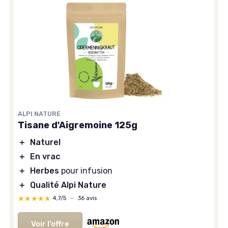
ALPI NATURE
Tisane d'Aigremoine 125g
＋
Naturel
＋
En vrac
＋
Herbes
pour infusion
＋
Qualité Alpi Nature
★★★★★
★★★★★
4,7/5
—
36 avis
Voir l'offre