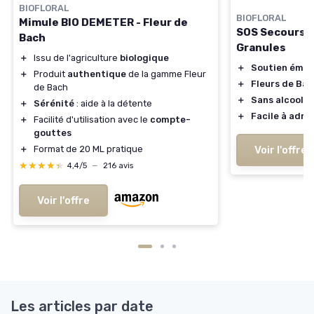
BIOFLORAL
BIOFLORAL
Mimule BIO DEMETER - Fleur de
SOS Secours B
Bach
Granules
＋
Issu de l'agriculture
biologique
＋
Soutien émot
＋
Produit
authentique
de la gamme Fleur
＋
Fleurs de Ba
de Bach
＋
Sans alcool
＋
Sérénité
: aide à la détente
＋
Facile à admi
＋
Facilité d'utilisation avec le
compte-
gouttes
Voir l'offre
＋
Format de 20 ML pratique
★★★★★
★★★★★
4,4/5
—
216 avis
Voir l'offre
Les articles par date