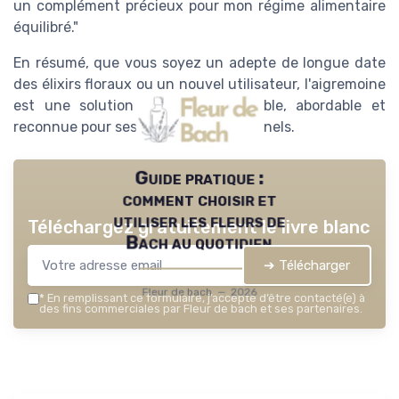
un complément précieux pour mon régime alimentaire
équilibré."
En résumé, que vous soyez un adepte de longue date
des élixirs floraux ou un nouvel utilisateur, l'aigremoine
est une solution naturelle accessible, abordable et
reconnue pour ses bénéfices émotionnels.
Guide pratique :
comment choisir et
utiliser les fleurs de
Téléchargez gratuitement le livre blanc
Bach au quotidien
➔ Télécharger
Fleur de bach — 2026
*
En remplissant ce formulaire, j’accepte d’être contacté(e) à
des fins commerciales par Fleur de bach et ses partenaires.