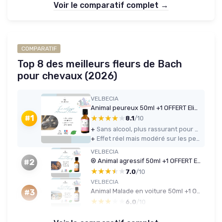
Voir le comparatif complet →
COMPARATIF
Top 8 des meilleurs fleurs de Bach
pour chevaux (2026)
VELBECIA
Animal peureux 50ml +1 OFFERT Elixirs de fleurs SANS ALCOOL - Méthode du Dr Bach - Bruits soudains, panique, orage, feux d'artifice, peur des humains, craintif
★★★★★
★★★★★
#1
8.1
/10
+
Sans alcool, plus rassurant pour une utilisation quotidienne sur les animaux
+
Effet réel mais modéré sur les peurs liées aux bruits et à l’anxiété légère à moyenne
VELBECIA
® Animal agressif 50ml +1 OFFERT Elixirs de fleurs SANS ALCOOL - Méthode du Dr Bach - Dangereux, méchant, imprévisible, attaque, grogne
#2
★★★★★
★★★★★
7.0
/10
VELBECIA
Animal Malade en voiture 50ml +1 OFFERT Elixirs de fleurs SANS ALCOOL - Méthode du Dr Bach - Voyager plus sereinement, transport paisible, apaisé, chat, chien
#3
★★★★★
★★★★★
6.0
/10