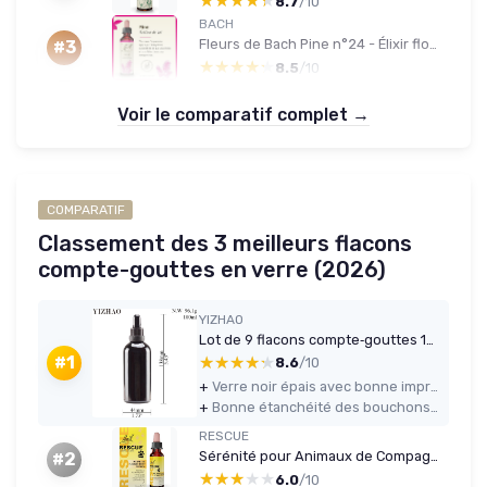
★★★★★
★★★★★
8.7
/10
BACH
Fleurs de Bach Pine n°24 - Élixir floral 20 ml
#3
★★★★★
★★★★★
8.5
/10
Voir le comparatif complet →
COMPARATIF
Classement des 3 meilleurs flacons
compte-gouttes en verre (2026)
YIZHAO
Lot de 9 flacons compte‑gouttes 100 ml noirs
★★★★★
★★★★★
#1
8.6
/10
+
Verre noir épais avec bonne impression de solidité et protection de la lumière
+
Bonne étanchéité des bouchons et pipettes, pas de fuite constatée même en transport
RESCUE
Sérénité pour Animaux de Compagnie - Compte-Gouttes Vegan 10ml
#2
★★★★★
★★★★★
6.0
/10