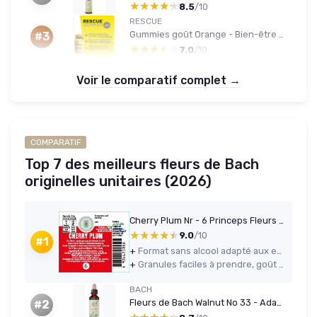
★★★★★
★★★★★
8.5
/10
RESCUE
Gummies goût Orange - Bien-être émotionnel naturel - Mélange de 5 Fleurs de Bach Original pour des journées équilibrées - Stress du quotidien - Vegan - Boîte de 60 gummies Fruits Oranges Nuit
#3
★★★★★
★★★★★
7.0
/10
Voir le comparatif complet →
COMPARATIF
Top 7 des meilleurs fleurs de Bach
originelles unitaires (2026)
Cherry Plum Nr - 6 Princeps Fleurs de Bach Granules Chromothérapie Visciole
★★★★★
★★★★★
9.0
/10
#1
+
Format sans alcool adapté aux enfants et aux personnes qui évitent l’alcool
+
Granules faciles à prendre, goût sucré correct et discret
BACH
Fleurs de Bach Walnut No 33 - Adaptabilité
#2