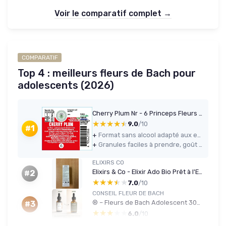
Voir le comparatif complet →
COMPARATIF
Top 4 : meilleurs fleurs de Bach pour
adolescents (2026)
Cherry Plum Nr - 6 Princeps Fleurs de Bach Granules Chromothérapie Visciole
★★★★★
★★★★★
9.0
/10
#1
+
Format sans alcool adapté aux enfants et aux personnes qui évitent l’alcool
+
Granules faciles à prendre, goût sucré correct et discret
ELIXIRS CO
Elixirs & Co - Elixir Ado Bio Prêt à l'Emploi, Composé Unique aux Fleurs de Bach 20ml - Angoisse, Calme, Effet Relaxant - Compte Gouttes Fleur De Bach - Fabriqué en France New-Ado
#2
★★★★★
★★★★★
7.0
/10
CONSEIL FLEUR DE BACH
® – Fleurs de Bach Adolescent 30ml +1 OFFERT – Cure complète – Émotions fortes, opposition – Retour au calme – SANS ALCOOL – Élixir floral traditionnel - Lot 2 flacons
#3
★★★★★
★★★★★
6.0
/10