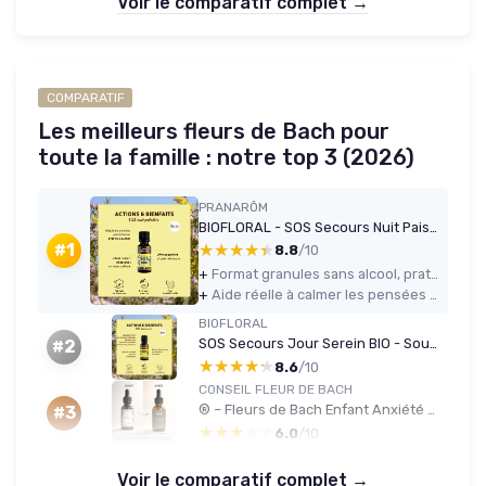
Voir le comparatif complet →
COMPARATIF
Les meilleurs fleurs de Bach pour
toute la famille : notre top 3 (2026)
PRANARÔM
BIOFLORAL - SOS Secours Nuit Paisible BIO - Stop les Pensées répétitives - Fleurs de Bach Authentiques - Sans Alcool - 470 Granules
★★★★★
★★★★★
#1
8.8
/10
+
Format granules sans alcool, pratique et adapté à toute la famille
+
Aide réelle à calmer les pensées répétitives et à se rendormir plus facilement
BIOFLORAL
SOS Secours Jour Serein BIO - Soutien émotionnel - Fleurs de Bach Authentiques - 470 Granules -Sans Alcool 19.5 g (Lot de 1) Granules
#2
★★★★★
★★★★★
8.6
/10
CONSEIL FLEUR DE BACH
® – Fleurs de Bach Enfant Anxiété 30ml +1 OFFERT – Cure complète – Enfant apaisé, calme et sérénité – SANS ALCOOL – Élixir floral traditionnel- Lot 2 flacons
#3
★★★★★
★★★★★
6.0
/10
Voir le comparatif complet →