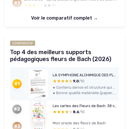
#3
★★★★★
★★★★★
6.0
/10
Voir le comparatif complet →
COMPARATIF
Top 4 des meilleurs supports
pédagogiques fleurs de Bach (2026)
LA SYMPHONIE ALCHIMIQUE DES PLANTES
★★★★★
★★★★★
9.0
/10
#1
+
Contenu dense et structuré qui va plus loin que les simples guides de phytothérapie
+
Bonne qualité matérielle (papier, reliure) pour un usage régulier
Les cartes des Fleurs de Bach: 38 cartes illustrées
#2
★★★★★
★★★★★
8.6
/10
Mon oracle des fleurs de Bach
#3