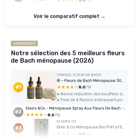
★★★★★
★★★★★
8.0
/10
Voir le comparatif complet →
COMPARATIF
Notre sélection des 5 meilleurs fleurs
de Bach ménopause (2026)
CONSEIL FLEUR DE BACH
® – Fleurs de Bach Ménopause 30ml +2 OFFERT – Cure complète – Bouffées de chaleur, sommeil perturbé, irritabilité – Élixir floral traditionnel – Lot 4 flacons 30 ml (Lot de 2)
★★★★★
★★★★★
#1
8.0
/10
+
Bonne réduction des bouffées de chaleur chez moi après 2 à 3 semaines d’utilisation régulière
+
Pack de 4 flacons intéressant pour tester sur la durée, avec un prix au flacon correct
Elixirs &Co - Ménopause Spray Aux Fleurs De Bach - Apaisement Et Équilibre Émotionnel - Formule Naturelle - Pour Les Symptômes Liés À La Ménopause - Format Pratique - Facile À Utiliser - 10ml Pack of 2
#2
★★★★★
★★★★★
8.0
/10
ELIXIRS CO
Elixir & Co Ménopause Bio Prêt à l'Emploi, Composé Unique aux Fleurs de Bach 20ml - Calme, Sommeil, Vie Intime Adulte - Compte Gouttes Fleur De Bach 100% Naturel - Fabriqué en France (Lot de 2) Pack of 2
#3
★★★★★
★★★★★
6.0
/10