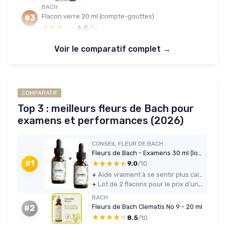
BACH
Flacon verre 20 ml (compte-gouttes)
#3
★★★★★
★★★★★
6.0
/10
Voir le comparatif complet →
COMPARATIF
Top 3 : meilleurs fleurs de Bach pour
examens et performances (2026)
CONSEIL FLEUR DE BACH
Fleurs de Bach - Examens 30 ml (lot de 2)
★★★★★
★★★★★
#1
9.0
/10
+
Aide vraiment à se sentir plus calme et posé en période d’examens
+
Lot de 2 flacons pour le prix d’un, ce qui rend la durée d’utilisation assez longue
BACH
Fleurs de Bach Clematis No 9 - 20 ml
#2
★★★★★
★★★★★
8.5
/10