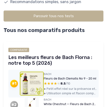
Recommandations simples, sans jargon
Parcourir tous nos tests
Tous nos comparatifs produits
COMPARATIF
Les meilleurs fleurs de Bach Florna :
notre top 5 (2026)
BACH
Fleurs de Bach Clematis No 9 - 20 ml
★★★★★
★★★★★
#1
8.5
/10
+
Petit effet réel sur la présence et la capacité à revenir à sa tâche
+
Utilisation simple et flacon compact facile à emporter
BACH
White Chestnut — Fleurs de Bach 20 ml
#2