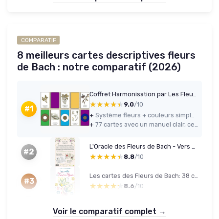
COMPARATIF
8 meilleurs cartes descriptives fleurs
de Bach : notre comparatif (2026)
Coffret Harmonisation par Les Fleurs et Les Couleurs - 77 Cartes et Manuel - Comment se soigner par Les Fleurs
★★★★★
★★★★★
9.0
/10
#1
+
Système fleurs + couleurs simple à comprendre et à utiliser au quotidien
+
77 cartes avec un manuel clair, ce qui donne pas mal de contenu pour travailler
L'Oracle des Fleurs de Bach - Vers une guérison émotionnelle avec les élixirs floraux - Coffret
#2
★★★★★
★★★★★
8.8
/10
Les cartes des Fleurs de Bach: 38 cartes illustrées
#3
★★★★★
★★★★★
8.6
/10
Voir le comparatif complet →