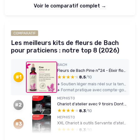
Voir le comparatif complet →
COMPARATIF
Les meilleurs kits de fleurs de Bach
pour praticiens : notre top 8 (2026)
BACH
Fleurs de Bach Pine n°24 - Élixir floral 20 ml
★★★★★
★★★★★
#1
8.5
/10
+
Soutien léger mais réel sur la tendance à culpabiliser et à se sentir responsable de tout
+
Format pratique avec compte-gouttes précis, facile à transporter et à utiliser au quotidien
MEPHISTO
Chariot d'atelier avec 9 tiroirs Dont 9 tiroirs remplis d'outils comme clés à molette, cliquet avec écrou, anglais, etc - avec inserts souples en optique carbone Standard+clé à molette
#2
★★★★★
★★★★★
8.3
/10
MEPHISTO
XXL Chariot à outils Servante d'atelier avec 7 tiroirs Dont 7 remplis d'outils tels que clés à molette, cliquet avec écrou, tournevis, etc - dans des tiroirs avec inserts souples en optique de Standard+ensemble complet
#3
★★★★★
★★★★★
8.3
/10