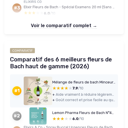
ELIXIRS CO
Elixir Fleurs de Bach - Spécial Examens 20 ml (Sans alcool)
#3
★★★★★
★★★★★
6.0
/10
Voir le comparatif complet →
COMPARATIF
Comparatif des 6 meilleurs fleurs de
Bach haut de gamme (2026)
Mélange de fleurs de bach Minceur VibraSens - 30 ml - Elixir floral de Bach - pour une silhouette retrouvée - 100% naturel - N°1 des élixirs Français naturopathique - efficacité en 4 semaines
★★★★★
★★★★★
7.9
/10
#1
+
Aide vraiment à réduire légèrement les pulsions de grignotage émotionnel après quelques semaines
+
Goût correct et prise facile au quotidien grâce au compte-gouttes
Lemon Pharma Fleurs de Bach N°45 Minceur — 20 ml (Bio, Vegan)
#2
★★★★★
★★★★★
6.0
/10
Elixirs & Co - Spray Buccal Urgences Fleurs de Bach 10 ml