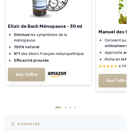
Elixir de Bach Ménopause - 30 ml
Manuel des fl
＋
Diminue
les symptômes de la
ménopause
＋
Convient aux
p
utilisateurs
＋
100% naturel
＋
Approche
acc
＋
N°1
des élixirs Français naturopathique
＋
Riche en
info
＋
Efficacité prouvée
★★★★★
★★★★★
4,7/5
—
Voir l'offre
Voir l'offre
SOMMAIRE