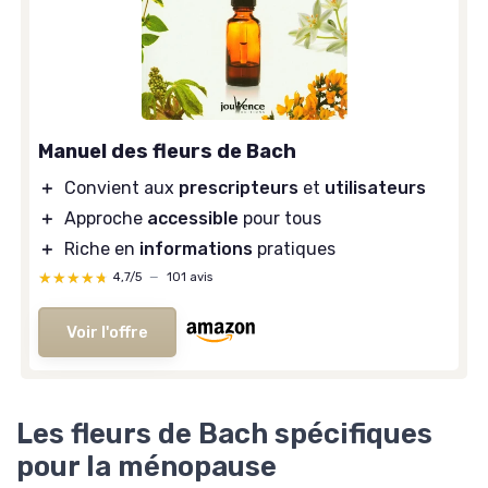
Manuel des fleurs de Bach
＋
Convient aux
prescripteurs
et
utilisateurs
＋
Approche
accessible
pour tous
＋
Riche en
informations
pratiques
★★★★★
★★★★★
4,7/5
—
101 avis
Voir l'offre
Les fleurs de Bach spécifiques
pour la ménopause