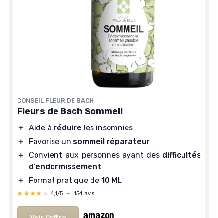
CONSEIL FLEUR DE BACH
Fleurs de Bach Sommeil
＋
Aide à
réduire
les insomnies
＋
Favorise un
sommeil réparateur
＋
Convient aux personnes ayant des
difficultés
d'endormissement
＋
Format pratique de
10 ML
★★★★★
★★★★★
4,1/5
—
154 avis
Voir l'offre