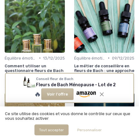
•
•
Équilibre émotionnel
13/12/2025
Équilibre émotionnel
09/12/2025
Comment utiliser un
Le métier de conseillère en
questionnaire fleurs de Bach
fleurs de Bach : une approche
en pdf pour un bilan
unique pour le bien-être
Conseil fleur de Bach
émotionnel personnalisé
émotionnel
Fleurs de Bach Ménopause - Lot de 2
🔥
Voir l'offre
Ce site utilise des cookies et vous donne le contrôle sur ceux que
vous souhaitez activer
Tout accepter
Personnaliser