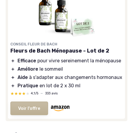
CONSEIL FLEUR DE BACH
Fleurs de Bach Ménopause - Lot de 2
＋
Efficace
pour vivre sereinement la ménopause
＋
Améliore
le sommeil
＋
Aide
à s'adapter aux changements hormonaux
＋
Pratique
en lot de 2 x 30 ml
★★★★★
★★★★★
4,1/5
—
333 avis
Voir l'offre