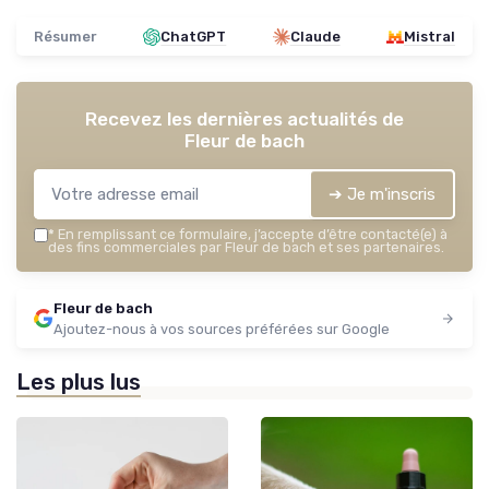
Résumer
ChatGPT
Claude
Mistral
Recevez les dernières actualités de
Fleur de bach
➔ Je m'inscris
*
En remplissant ce formulaire, j’accepte d’être contacté(e) à
des fins commerciales par Fleur de bach et ses partenaires.
Fleur de bach
Ajoutez-nous à vos sources préférées sur Google
Les plus lus