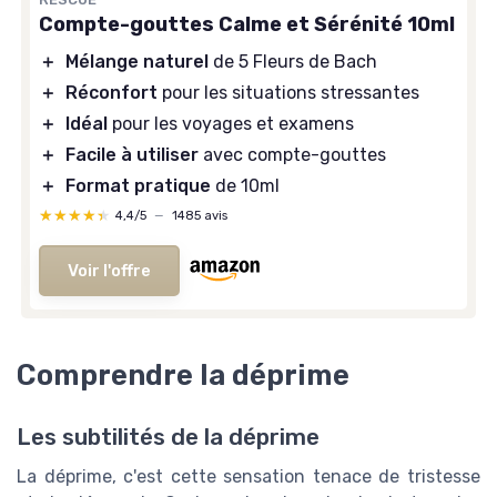
Compte-gouttes Calme et Sérénité 10ml
＋
Mélange naturel
de 5 Fleurs de Bach
＋
Réconfort
pour les situations stressantes
＋
Idéal
pour les voyages et examens
＋
Facile à utiliser
avec compte-gouttes
＋
Format pratique
de 10ml
★★★★★
★★★★★
4,4/5
—
1485 avis
Voir l'offre
Comprendre la déprime
Les subtilités de la déprime
La déprime, c'est cette sensation tenace de tristesse