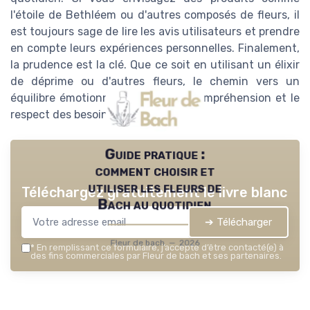
l'étoile de Bethléem ou d'autres composés de fleurs, il
est toujours sage de lire les avis utilisateurs et prendre
en compte leurs expériences personnelles. Finalement,
la prudence est la clé. Que ce soit en utilisant un élixir
de déprime ou d'autres fleurs, le chemin vers un
équilibre émotionnel passe par la compréhension et le
respect des besoins individuels.
Guide pratique :
comment choisir et
utiliser les fleurs de
Téléchargez gratuitement le livre blanc
Bach au quotidien
➔ Télécharger
Fleur de bach — 2026
*
En remplissant ce formulaire, j’accepte d’être contacté(e) à
des fins commerciales par Fleur de bach et ses partenaires.