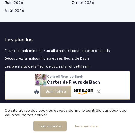
Juin 2026
Juillet 2026
Août 2026
Les plus lus
Fleur de bach minceur : un allié naturel pour la perte de poids
Découvrez la maison florna et ses fleurs de Bach
Les bienfaits de la fleur de bach star of bethleem
Avis sur les fleurs de Bach Florna : ce que vous devez savoir
Conseil fleur de Bach
Les fleurs de Bach pour soulager la ménopause
Cartes de Fleurs de Bach
🔥
Voir l'offre
Les derniers articles
Vacances et Fleurs de Bach : composer sa trousse émotionnelle pour un
Ce site utilise des cookies et vous donne le contrôle sur ceux que
été serein
vous souhaitez activer
Infusion de sauge : un rituel apaisant pour la clarté mentale
Tout accepter
Personnaliser
Du cottage anglais au cabinet français : comment la florithérapie s'est
implantée en France