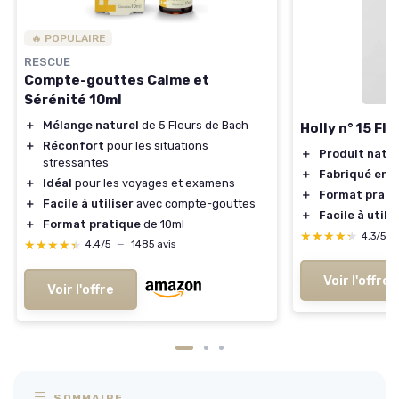
🔥 POPULAIRE
RESCUE
Compte-gouttes Calme et
Sérénité 10ml
＋
Mélange naturel
de 5 Fleurs de Bach
Holly n° 15 Fl
＋
Réconfort
pour les situations
＋
Produit natur
stressantes
＋
Fabriqué en I
＋
Idéal
pour les voyages et examens
＋
Format prati
＋
Facile à utiliser
avec compte-gouttes
＋
Facile à utili
＋
Format pratique
de 10ml
★★★★★
★★★★★
4,3/5
★★★★★
★★★★★
4,4/5
—
1485 avis
Voir l'offre
Voir l'offre
SOMMAIRE