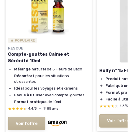
🔥 POPULAIRE
RESCUE
Compte-gouttes Calme et
Sérénité 10ml
＋
Mélange naturel
de 5 Fleurs de Bach
Holly n° 15 Fl
＋
Réconfort
pour les situations
＋
Produit natur
stressantes
＋
Fabriqué en I
＋
Idéal
pour les voyages et examens
＋
Format prati
＋
Facile à utiliser
avec compte-gouttes
＋
Facile à utili
＋
Format pratique
de 10ml
★★★★★
★★★★★
4,3/5
★★★★★
★★★★★
4,4/5
—
1485 avis
Voir l'offre
Voir l'offre