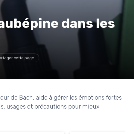
e
'aubépine dans les
artager cette page
eur de Bach, aide à gérer les émotions fortes
ils, usages et précautions pour mieux