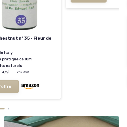
hestnut n° 35 - Fleur de
n Italy
n pratique
de 10ml
its naturels
★
★
4,2/5
—
232 avis
l'offre