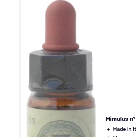
Mimulus n°
＋
Made in It