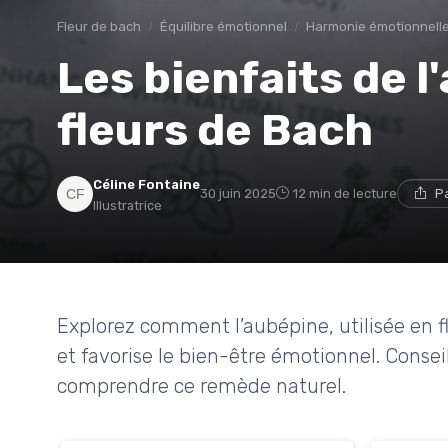
Fleur de bach
Équilibre émotionnel
Harmonie émotionnell
Les bienfaits de l
fleurs de Bach
Céline Fontaine
30 juin 2025
12 min de lecture
P
Illustratrice
Explorez comment l’aubépine, utilisée en fl
et favorise le bien-être émotionnel. Conse
comprendre ce remède naturel.