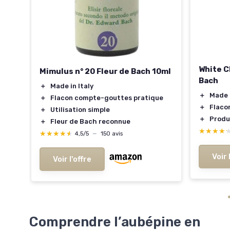
White C
Mimulus n° 20 Fleur de Bach 10ml
Bach
＋
Made in Italy
＋
Made i
＋
Flacon compte-gouttes pratique
＋
Flaco
＋
Utilisation simple
＋
Produ
＋
Fleur de Bach reconnue
★★★★
★★★★
★★★★★
★★★★★
4,5/5
—
150 avis
Voir 
Voir l'offre
Comprendre l’aubépine en