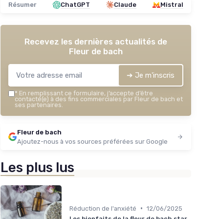
Résumer
ChatGPT
Claude
Mistral
Recevez les dernières actualités de
Fleur de bach
Mim
➔ Je m'inscris
＋
*
En remplissant ce formulaire, j’accepte d’être
＋
contacté(e) à des fins commerciales par Fleur de bach et
＋
ses partenaires.
＋
★★
★★
Fleur de bach
Ajoutez-nous à vos sources préférées sur Google
Les plus lus
•
Réduction de l'anxiété
12/06/2025
Les bienfaits de la fleur de bach star