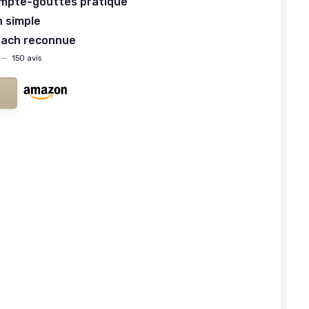
ompte-gouttes pratique
n simple
Bach reconnue
—
150 avis