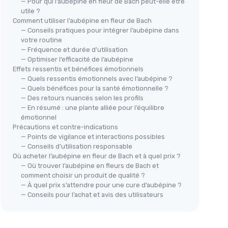
— Pour qui l’aubépine en fleur de Bach peut-elle être
utile ?
Comment utiliser l’aubépine en fleur de Bach
— Conseils pratiques pour intégrer l’aubépine dans
votre routine
— Fréquence et durée d’utilisation
— Optimiser l’efficacité de l’aubépine
Effets ressentis et bénéfices émotionnels
— Quels ressentis émotionnels avec l’aubépine ?
— Quels bénéfices pour la santé émotionnelle ?
Extrait de Plantes Fraîches Bio -
 - 200
— Des retours nuancés selon les profils
Gui d'aubépine
— En résumé : une plante alliée pour l’équilibre
＋
Bio
et
naturel
lité
émotionnel
Précautions et contre-indications
＋
Améliore la circulation
— Points de vigilance et interactions possibles
＋
Phytothérapie
de qualité
pour le
— Conseils d’utilisation responsable
＋
Facile à utiliser
Où acheter l’aubépine en fleur de Bach et à quel prix ?
★★★★★
★★★★★
4,4/5
—
423 avis
— Où trouver l’aubépine en fleurs de Bach et
utine de
comment choisir un produit de qualité ?
— À quel prix s’attendre pour une cure d’aubépine ?
Voir l'offre
— Conseils pour l’achat et avis des utilisateurs