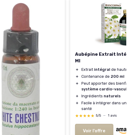
Aubépine Extrait Intégral
Ml
＋
Extrait
intégral
de haute qua
＋
Contenance de
200 ml
＋
Peut apporter des bienfaits 
système cardio-vasculaire
＋
Ingrédients
naturels
＋
Facile à intégrer dans une ro
santé
★★★★★
★★★★★
5/5
—
1 avis
Voir l'offre