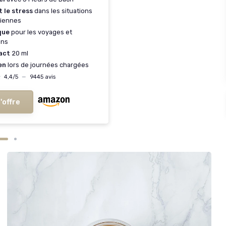
 le stress
dans les situations
diennes
que
pour les voyages et
ns
act
20 ml
en
lors de journées chargées
★
★
4,4/5
—
9445 avis
l'offre