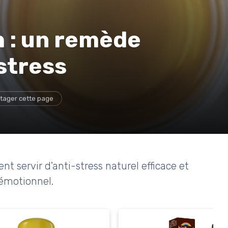
h : un remède
 stress
tager cette page
 servir d'anti-stress naturel efficace et
 émotionnel.