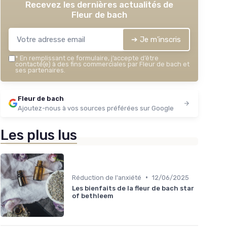
Recevez les dernières actualités de
Fleur de bach
➔ Je m'inscris
*
En remplissant ce formulaire, j’accepte d’être
contacté(e) à des fins commerciales par Fleur de bach et
ses partenaires.
Fleur de bach
Ajoutez-nous à vos sources préférées sur Google
Les plus lus
•
Réduction de l'anxiété
12/06/2025
Les bienfaits de la fleur de bach star
of bethleem