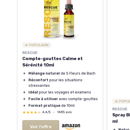
de
🔥 POPULAIRE
RESCUE
Compte-gouttes Calme et
Sérénité 10ml
＋
Mélange naturel
de 5 Fleurs de Bach
＋
Réconfort
pour les situations
stressantes
＋
Idéal
pour les voyages et examens
＋
Facile à utiliser
avec compte-gouttes
🔥 POPU
＋
Format pratique
de 10ml
RESCUE
★★★★★
★★★★★
4,4/5
—
1485 avis
Spray B
ml
Voir l'offre
＋
Natur