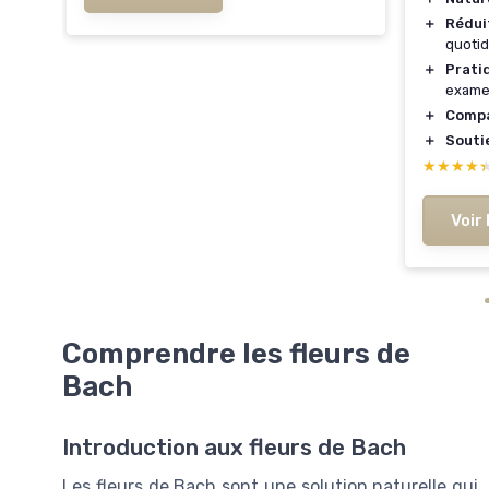
＋
Réduit
quoti
＋
Prati
exame
＋
Comp
＋
Souti
★★★★
★★★★
Voir 
Comprendre les fleurs de
Bach
Introduction aux fleurs de Bach
Les fleurs de Bach sont une solution naturelle qui