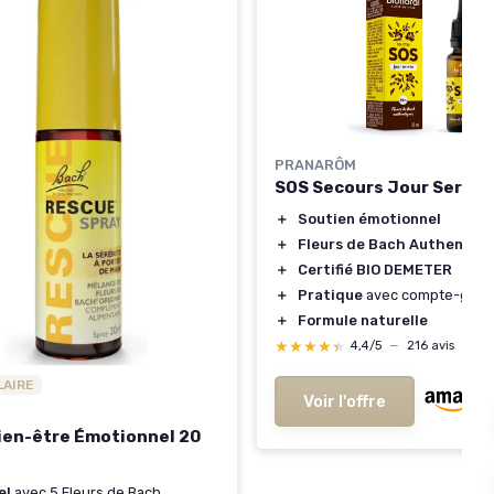
PRANARÔM
SOS Secours Jour Serein
＋
Soutien émotionnel
＋
Fleurs de Bach Authentiq
＋
Certifié BIO DEMETER
＋
Pratique
avec compte-gout
＋
Formule naturelle
★★★★★
★★★★★
4,4/5
—
216 avis
LAIRE
Voir l'offre
ien-être Émotionnel 20
el
avec 5 Fleurs de Bach