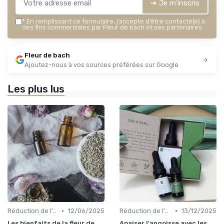
➔ Je m'inscris
*
En remplissant ce formulaire, j’accepte d’être contacté(e) à
des fins commerciales par Fleur de bach et ses partenaires.
Fleur de bach
Ajoutez-nous à vos sources préférées sur Google
Les plus lus
•
•
Réduction de l'anxiété
12/06/2025
Réduction de l'anxiété
13/12/2025
Les bienfaits de la fleur de
Apaiser l'angoisse avec les