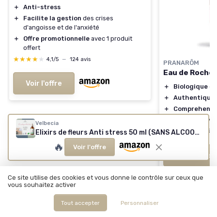
＋
Anti-stress
＋
Facilite la gestion
des crises
d'angoisse et de l'anxiété
＋
Offre promotionnelle
avec 1 produit
offert
★★★★★
★★★★★
4,1/5
—
124 avis
PRANARÔM
Eau de Roche B
Voir l'offre
＋
Biologique
et
＋
Authentique
＋
Comprehensi
＋
Pratique
avec
Velbecia
★★★★★
★★★★★
4,4/5
Elixirs de fleurs Anti stress 50 ml (SANS ALCOOL)
🔥
Voir l'offre
Voir l'offre
Ce site utilise des cookies et vous donne le contrôle sur ceux que
vous souhaitez activer
Tout accepter
Personnaliser