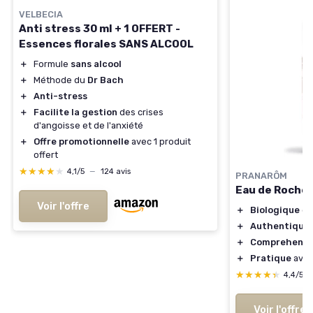
VELBECIA
Anti stress 30 ml + 1 OFFERT -
Essences florales SANS ALCOOL
＋
Formule
sans alcool
＋
Méthode du
Dr Bach
＋
Anti-stress
＋
Facilite la gestion
des crises
d'angoisse et de l'anxiété
＋
Offre promotionnelle
avec 1 produit
offert
★★★★★
★★★★★
4,1/5
—
124 avis
PRANARÔM
Eau de Roche B
Voir l'offre
＋
Biologique
et
＋
Authentique
＋
Comprehensi
＋
Pratique
avec
★★★★★
★★★★★
4,4/5
Voir l'offre