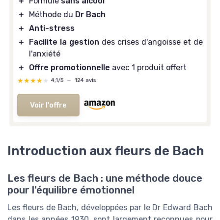
＋
Formule
sans alcool
＋
Méthode du
Dr Bach
＋
Anti-stress
＋
Facilite la gestion
des crises d'angoisse et de
l'anxiété
＋
Offre promotionnelle
avec 1 produit offert
★★★★★
★★★★★
4,1/5
—
124 avis
Voir l'offre
Introduction aux fleurs de Bach
Les fleurs de Bach : une méthode douce
pour l'équilibre émotionnel
Les fleurs de Bach, développées par le Dr Edward Bach
dans les années 1930, sont largement reconnues pour