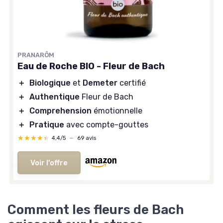
PRANARÔM
Eau de Roche BIO - Fleur de Bach
＋
Biologique
et
Demeter
certifié
＋
Authentique
Fleur de Bach
＋
Comprehension
émotionnelle
＋
Pratique
avec compte-gouttes
★★★★★
★★★★★
4,4/5
—
69 avis
Voir l'offre
Comment les fleurs de Bach