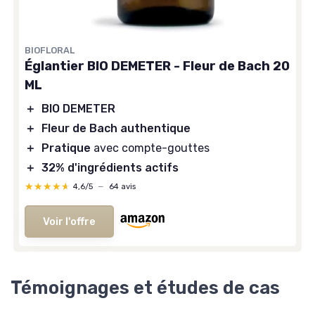
BIOFLORAL
Églantier BIO DEMETER - Fleur de Bach 20
ML
＋
BIO DEMETER
＋
Fleur de Bach authentique
＋
Pratique
avec compte-gouttes
＋
32% d'ingrédients actifs
★★★★★
★★★★★
4,6/5
—
64 avis
Voir l'offre
Témoignages et études de cas