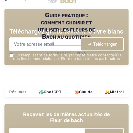
Guide pratique :
comment choisir et
utiliser les fleurs de
Téléchargez gratuitement le livre blanc
Bach au quotidien
➔ Télécharger
Fleur de bach — 2026
*
En remplissant ce formulaire, j’accepte d’être contacté(e) à
des fins commerciales par Fleur de bach et ses partenaires.
Résumer
ChatGPT
Claude
Mistral
Recevez les dernières actualités de
Fleur de bach