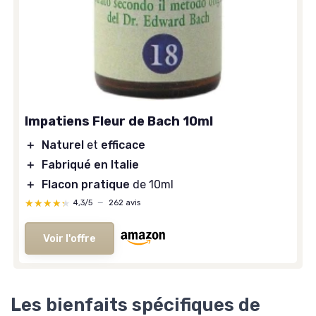
Impatiens Fleur de Bach 10ml
＋
Naturel
et
efficace
＋
Fabriqué en Italie
＋
Flacon pratique
de 10ml
★★★★★
★★★★★
4,3/5
—
262 avis
Voir l'offre
Les bienfaits spécifiques de