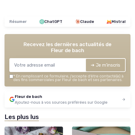
Résumer
ChatGPT
Claude
Mistral
Recevez les dernières actualités de
Fleur de bach
➔ Je m'inscris
*
En remplissant ce formulaire, j’accepte d’être contacté(e) à
des fins commerciales par Fleur de bach et ses partenaires.
Fleur de bach
Ajoutez-nous à vos sources préférées sur Google
Les plus lus