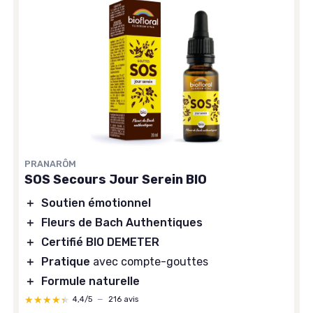
PRANARÔM
SOS Secours Jour Serein BIO
＋
Soutien émotionnel
＋
Fleurs de Bach Authentiques
＋
Certifié BIO DEMETER
＋
Pratique
avec compte-gouttes
＋
Formule naturelle
★★★★★
★★★★★
4,4/5
—
216 avis