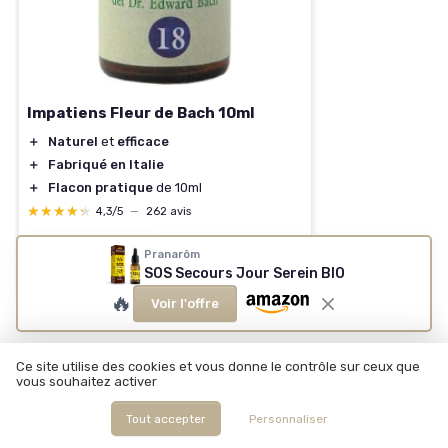
Impatiens Fleur de Bach 10ml
＋
Naturel
et
efficace
＋
Fabriqué en Italie
＋
Flacon pratique
de 10ml
★★★★★
★★★★★
4,3/5
—
262 avis
Pranarôm
Voir l'offre
SOS Secours Jour Serein BIO
🔥
Voir l'offre
Ce site utilise des cookies et vous donne le contrôle sur ceux que
vous souhaitez activer
Les articles par date
Tout accepter
Personnaliser