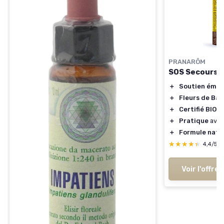
PRANARÔM
SOS Secours J
＋
Soutien émot
＋
Fleurs de Ba
＋
Certifié BIO
＋
Pratique
avec
＋
Formule natu
★★★★★
★★★★★
4,4/5
Voir l'offre