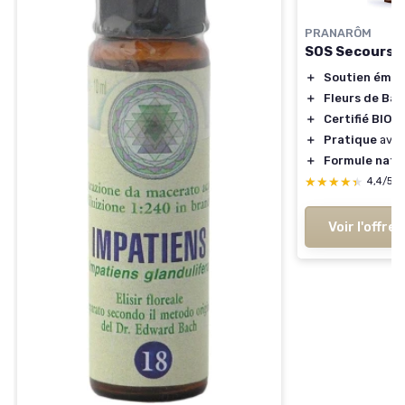
PRANARÔM
SOS Secours J
＋
Soutien émot
＋
Fleurs de Ba
＋
Certifié BIO
＋
Pratique
avec
＋
Formule natu
★★★★★
★★★★★
4,4/5
Voir l'offre