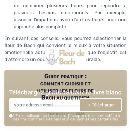
de combiner plusieurs fleurs pour répondre à
plusieurs besoins émotionnels. Par exemple,
associer l'impatiens avec d'autres fleurs pour une
approche plus complète.
En suivant ces conseils, vous pourrez sélectionner la
fleur de Bach qui convient le mieux à votre situation
émotionnelle actuelle. N'oubliez pas que l'objectif est
d'atteindre un équilibre émotionnel durable.
Guide pratique :
comment choisir et
utiliser les fleurs de
Téléchargez gratuitement le livre blanc
Bach au quotidien
➔ Télécharger
Fleur de bach — 2026
*
En remplissant ce formulaire, j’accepte d’être contacté(e) à
des fins commerciales par Fleur de bach et ses partenaires.