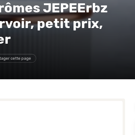
'arômes JEPEErbz
voir, petit prix,
er
tager cette page