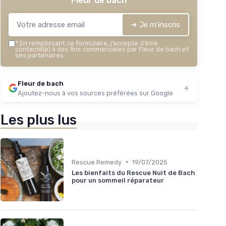
Fleur de bach
➔ Je m'inscris
*
En remplissant ce formulaire, j’accepte d’être
contacté(e) à des fins commerciales par Fleur de bach et
ses partenaires.
Fleur de bach
Ajoutez-nous à vos sources préférées sur Google
Les plus lus
•
Rescue Remedy
19/07/2025
Les bienfaits du Rescue Nuit de Bach
pour un sommeil réparateur