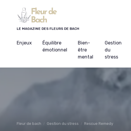
Panneau de gestion des cookies
LE MAGAZINE DES FLEURS DE BACH
Enjeux
Équilibre
Bien-
Gestion
émotionnel
être
du
mental
stress
Fleur de bach
Gestion du stress
Rescue Remedy