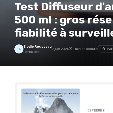
Test Diffuseur d
500 ml : gros réser
fiabilité à surveill
Élodie Rousseau
9 juin 2026
1 min de lecture
Par
Herbaliste
JEPEERBZ