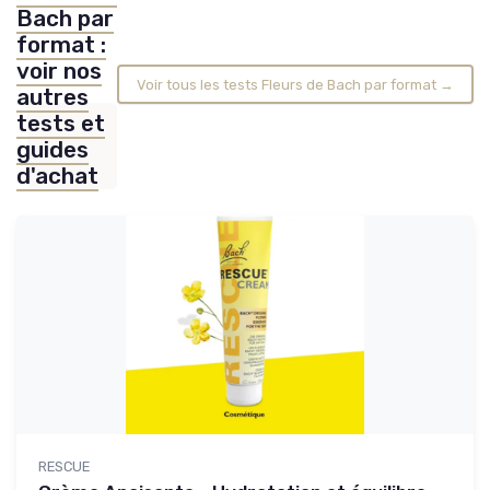
Bach par
format :
voir nos
Voir tous les tests Fleurs de Bach par format →
autres
tests et
guides
d'achat
RESCUE