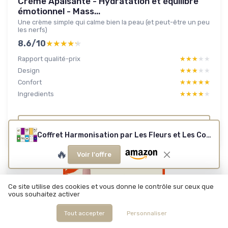
Crème Apaisante - Hydratation et équilibre
émotionnel - Mass...
Une crème simple qui calme bien la peau (et peut-être un peu
les nerfs)
8.6/10
★★★★★
★★★★★
Rapport qualité-prix
★★★★★
★★★★★
Design
★★★★★
★★★★★
Confort
★★★★★
★★★★★
Ingredients
★★★★★
★★★★★
Lire le test produit complet
Coffret Harmonisation par Les Fleurs et Les Couleurs - 77 Cartes et Manuel - Comment se soigner par Les Fleurs
🔥
Voir l'offre
Ce site utilise des cookies et vous donne le contrôle sur ceux que
vous souhaitez activer
Tout accepter
Personnaliser