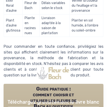
Élixir
Vérifier la couleur
Fleur de
Délais variables
floral
du feuillage et la
Bach
selon le stock
d’aulne
provenance
Plante
Livraison
Plant
Planter en sol
en
adaptée à la
d’aulne
humide, à l’ombre
racines
saison de
glutinosa
ou soleil-ombre
nues
plantation
Pour commander en toute confiance, privilégiez les
sites qui affichent clairement les informations sur la
provenance, la méthode de fabrication et la
disponibilité en stock. N’hésitez pas à comparer les avis
clients et à contacter le service client pour toute
question sur la livraison ou la qualité du produit.
Guide pratique :
comment choisir et
utiliser les fleurs de
Téléchargez gratuitement le livre blanc
Bach au quotidien