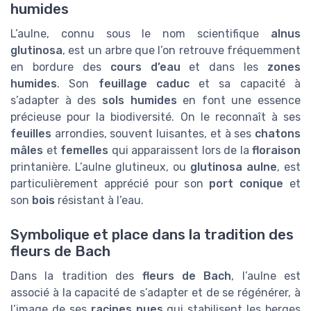
humides
L’aulne, connu sous le nom scientifique
alnus
glutinosa
, est un arbre que l’on retrouve fréquemment
en bordure des
cours d’eau
et dans les
zones
humides
. Son
feuillage caduc
et sa capacité à
s’adapter à des
sols humides
en font une essence
précieuse pour la biodiversité. On le reconnaît à ses
feuilles
arrondies, souvent luisantes, et à ses
chatons
mâles
et
femelles
qui apparaissent lors de la
floraison
printanière. L’aulne glutineux, ou
glutinosa aulne
, est
particulièrement apprécié pour son
port conique
et
son
bois
résistant à l’eau.
Symbolique et place dans la tradition des
fleurs de Bach
Dans la tradition des
fleurs de Bach
, l’aulne est
associé à la capacité de s’adapter et de se régénérer, à
l’image de ses
racines nues
qui stabilisent les berges