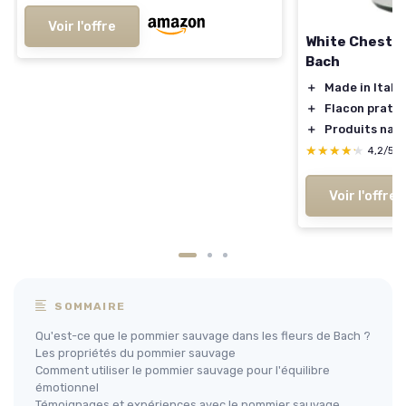
Voir l'offre
White Chestnut
Bach
＋
Made in Italy
＋
Flacon prati
＋
Produits natu
★★★★★
★★★★★
4,2/5
Voir l'offre
SOMMAIRE
Qu'est-ce que le pommier sauvage dans les fleurs de Bach ?
Les propriétés du pommier sauvage
Comment utiliser le pommier sauvage pour l'équilibre
émotionnel
Témoignages et expériences avec le pommier sauvage