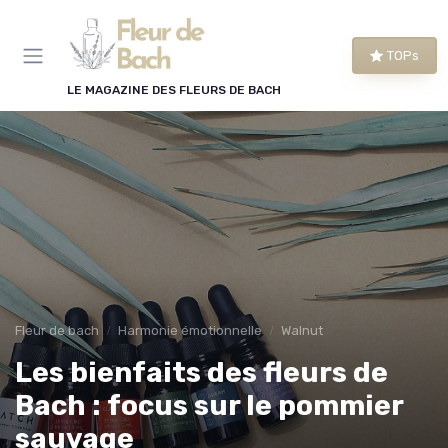
Panneau de gestion des cookies
TOPs
LE MAGAZINE DES FLEURS DE BACH
Fleur de bach
Harmonie émotionnelle
Walnut
Les bienfaits des fleurs de
Bach : focus sur le pommier
sauvage