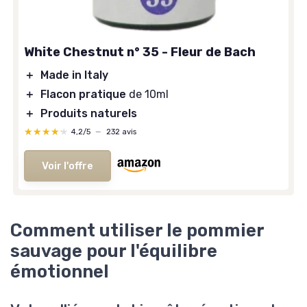
White Chestnut n° 35 - Fleur de Bach
＋
Made in Italy
＋
Flacon pratique
de 10ml
＋
Produits naturels
★★★★★
★★★★★
4,2/5
—
232 avis
Voir l'offre
Comment utiliser le pommier
sauvage pour l'équilibre
émotionnel