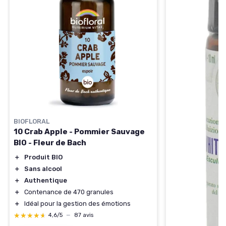
BIOFLORAL
10 Crab Apple - Pommier Sauvage
BIO - Fleur de Bach
＋
Produit BIO
＋
Sans alcool
＋
Authentique
＋
Contenance de 470 granules
＋
Idéal pour la gestion des émotions
★★★★★
★★★★★
4,6/5
—
87 avis