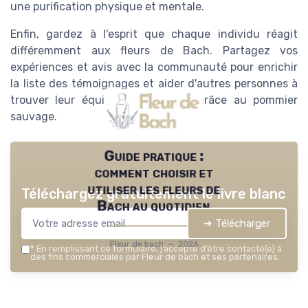
une purification physique et mentale.
Enfin, gardez à l'esprit que chaque individu réagit
différemment aux fleurs de Bach. Partagez vos
expériences et avis avec la communauté pour enrichir
la liste des témoignages et aider d'autres personnes à
trouver leur équilibre émotionnel grâce au pommier
sauvage.
Guide pratique :
comment choisir et
utiliser les fleurs de
Téléchargez gratuitement le livre blanc
Bach au quotidien
➔ Télécharger
Fleur de bach — 2026
*
En remplissant ce formulaire, j’accepte d’être contacté(e) à
des fins commerciales par Fleur de bach et ses partenaires.