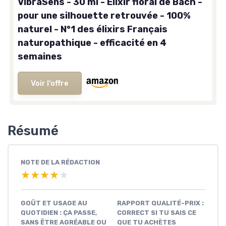
VibraSens - 30 ml - Elixir floral de Bach -
pour une silhouette retrouvée - 100%
naturel - N°1 des élixirs Français
naturopathique - efficacité en 4
semaines
Voir l'offre
Résumé
NOTE DE LA RÉDACTION
★★★★★
★★★★★
GOÛT ET USAGE AU
RAPPORT QUALITÉ-PRIX :
QUOTIDIEN : ÇA PASSE,
CORRECT SI TU SAIS CE
SANS ÊTRE AGRÉABLE OU
QUE TU ACHÈTES