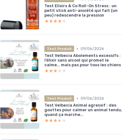
Test Elixirs & Co Roll-On Stress : un
petit stick anti-anxiété qui fait (un
peu) redescendre la pression
★★★★★
★★★★★
•
09/06/2026
Test Produit
Test Velbecia Aboiements excessifs :
l’élixir sans alcool qui promet le
calme… mais pas pour tous les chiens
★★★★★
★★★★★
•
09/06/2026
Test Produit
Test Velbecia Animal agressif : des
gouttes pour calmer un animal tendu,
quand ça marche…
★★★★★
★★★★★