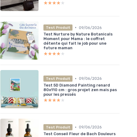
★★★★★
★★★★★
•
09/06/2026
Test Produit
Test Nurture by Nature Botanicals
Moment pour Mama : le coffret
détente qui fait le job pour une
future maman
★★★★★
★★★★★
•
09/06/2026
Test Produit
Test 5D Diamond Painting renard
80x110 cm : gros projet zen mais pas
pour les pressés
★★★★★
★★★★★
•
09/06/2026
Test Produit
Test Conseil Fleur de Bach Douleurs