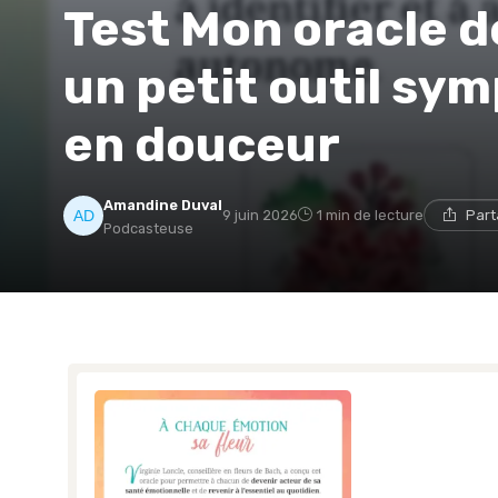
Test Mon oracle de
un petit outil sy
en douceur
Amandine Duval
9 juin 2026
1 min de lecture
Part
Podcasteuse