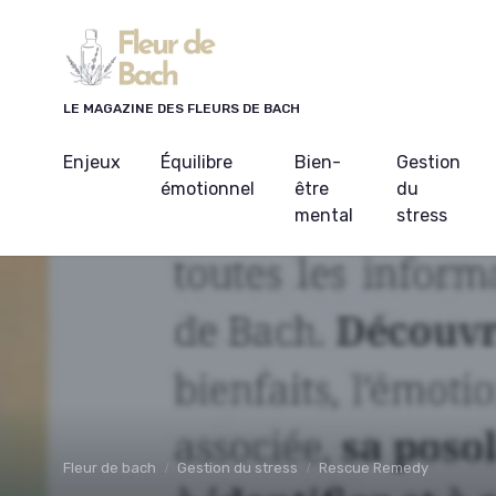
Panneau de gestion des cookies
LE MAGAZINE DES FLEURS DE BACH
Enjeux
Équilibre
Bien-
Gestion
émotionnel
être
du
mental
stress
Fleur de bach
Gestion du stress
Rescue Remedy