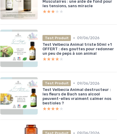
Musculaires : une aide de fond pour
les tensions, sans miracle
★★★★★
★★★★★
•
09/06/2026
Test Produit
Test Velbecia Animal triste 50ml +1
OFFERT : des gouttes pour redonner
un peu de peps à son animal
★★★★★
★★★★★
•
09/06/2026
Test Produit
Test Velbecia Animal destructeur :
les fleurs de Bach sans alcool
peuvent-elles vraiment calmer nos
bestioles ?
★★★★★
★★★★★
•
09/06/2026
Test Produit