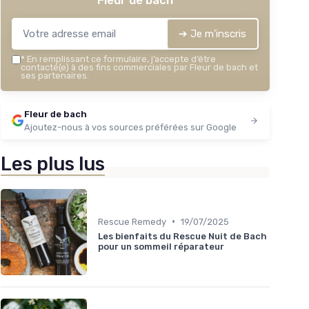
Fleur de bach
➔ Je m'inscris
*
En remplissant ce formulaire, j’accepte d’être
contacté(e) à des fins commerciales par Fleur de bach et
ses partenaires.
Fleur de bach
Ajoutez-nous à vos sources préférées sur Google
Les plus lus
•
Rescue Remedy
19/07/2025
Les bienfaits du Rescue Nuit de Bach
pour un sommeil réparateur