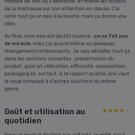
nombre de fois où il décroche, et même les retours
de la maîtresse sur son attention en classe. J’ai
noté tout ça un peu à la louche, mais ça donne une
idée.
Au final, mon avis est plutôt nuancé :
ça ne fait pas
de miracle
, mais j’ai quand même vu quelques
changements intéressants. Je vais détailler tout ça
dans les sections suivantes : présentation du
produit, goût et utilisation, efficacité, composition,
packaging et, surtout, si le rapport qualité-prix vaut
le coup comparé à d’autres solutions du même
genre.
Goût et utilisation au
★★★★★
★★★★★
quotidien
Pour un produit destiné aux enfants, le
goût
, c’est