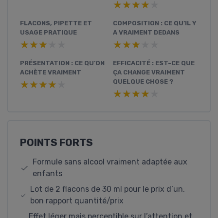
★★★★★
★★★★★
FLACONS, PIPETTE ET
COMPOSITION : CE QU’IL Y
USAGE PRATIQUE
A VRAIMENT DEDANS
★★★★★
★★★★★
★★★★★
★★★★★
PRÉSENTATION : CE QU’ON
EFFICACITÉ : EST-CE QUE
ACHÈTE VRAIMENT
ÇA CHANGE VRAIMENT
QUELQUE CHOSE ?
★★★★★
★★★★★
★★★★★
★★★★★
POINTS FORTS
Formule sans alcool vraiment adaptée aux
enfants
Lot de 2 flacons de 30 ml pour le prix d’un,
bon rapport quantité/prix
Effet léger mais perceptible sur l’attention et