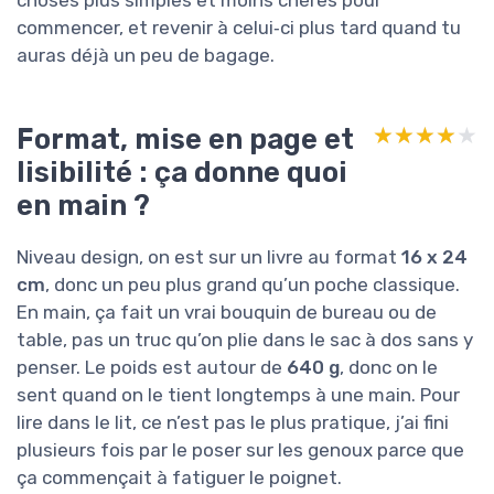
choses plus simples et moins chères pour
commencer, et revenir à celui‑ci plus tard quand tu
auras déjà un peu de bagage.
Format, mise en page et
★★★★★
★★★★★
lisibilité : ça donne quoi
en main ?
Niveau design, on est sur un livre au format
16 x 24
cm
, donc un peu plus grand qu’un poche classique.
En main, ça fait un vrai bouquin de bureau ou de
table, pas un truc qu’on plie dans le sac à dos sans y
penser. Le poids est autour de
640 g
, donc on le
sent quand on le tient longtemps à une main. Pour
lire dans le lit, ce n’est pas le plus pratique, j’ai fini
plusieurs fois par le poser sur les genoux parce que
ça commençait à fatiguer le poignet.