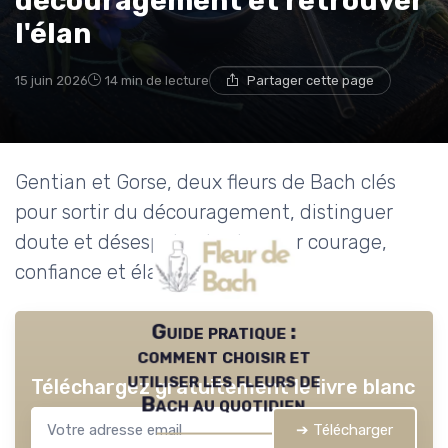
découragement et retrouver
l'élan
15 juin 2026
14 min de lecture
Partager cette page
Gentian et Gorse, deux fleurs de Bach clés
pour sortir du découragement, distinguer
doute et désespoir, et retrouver courage,
confiance et élan intérieur.
Guide pratique :
comment choisir et
utiliser les fleurs de
Téléchargez gratuitement le livre blanc
Bach au quotidien
➔ Télécharger