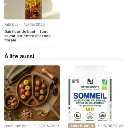
•
Wild Oat
12/06/2025
Oak fleur de bach : tout
savoir sur cette essence
florale
À lire aussi
•
•
Harmonie émotionnelle
12/06/2026
05/05/2026
Test Produit