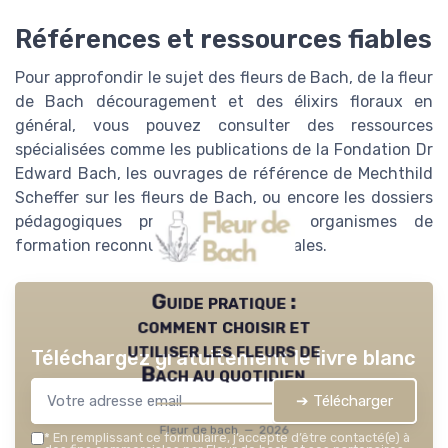
Références et ressources fiables
Pour approfondir le sujet des fleurs de Bach, de la fleur
de Bach découragement et des élixirs floraux en
général, vous pouvez consulter des ressources
spécialisées comme les publications de la Fondation Dr
Edward Bach, les ouvrages de référence de Mechthild
Scheffer sur les fleurs de Bach, ou encore les dossiers
pédagogiques proposés par des organismes de
formation reconnus en thérapies florales.
Guide pratique :
comment choisir et
utiliser les fleurs de
Téléchargez gratuitement le livre blanc
Bach au quotidien
➔ Télécharger
Fleur de bach — 2026
*
En remplissant ce formulaire, j’accepte d’être contacté(e) à