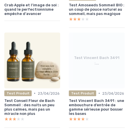
Crab Apple et l'image de soi :
Test Amoseeds Sommeil BIO :
quand le perfectionnisme
un coup de pouce naturel au
empêche d'avancer
sommeil, mais pas magique
★★★★★
★★★★★
Test Vincent Bach 3491
:...
•
•
23/04/2026
23/04/2026
Test Produit
Test Produit
Test Conseil Fleur de Bach
Test Vincent Bach 3491 : une
Sommeil : des nuits un peu
embouchure d’entrée de
plus calmes, mais pas un
gamme sérieuse pour bosser
miracle non plus
les bases
★★★★★
★★★★★
★★★★★
★★★★★