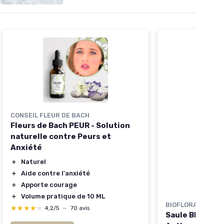
CONSEIL FLEUR DE BACH
Fleurs de Bach PEUR - Solution
naturelle contre Peurs et
Anxiété
＋
Naturel
＋
Aide contre l'anxiété
＋
Apporte courage
＋
Volume pratique de 10 ML
BIOFLORAL
★★★★★
★★★★★
4,2/5
—
70 avis
Saule BIO - Fle