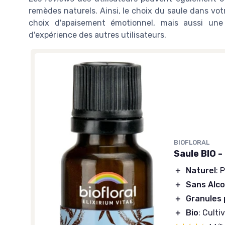
remèdes naturels. Ainsi, le choix du saule dans vo
choix d'apaisement émotionnel, mais aussi une 
d'expérience des autres utilisateurs.
BIOFLORAL
Saule BIO 
＋
Naturel
: 
＋
Sans Alco
＋
Granules 
IOFLORAL
BIOFLORAL
＋
Bio
: Culti
aule BIO - Fleur de Bach
Cerato, Plumbago B