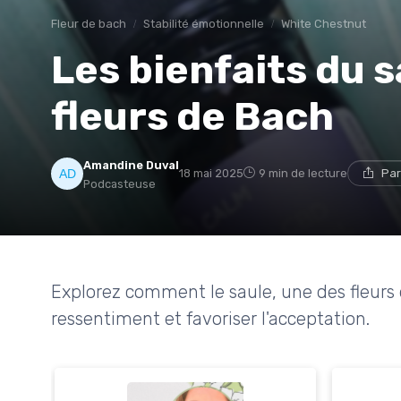
Fleur de bach
Stabilité émotionnelle
White Chestnut
Les bienfaits du s
fleurs de Bach
Amandine Duval
18 mai 2025
9 min de lecture
Par
Podcasteuse
Explorez comment le saule, une des fleurs 
ressentiment et favoriser l'acceptation.