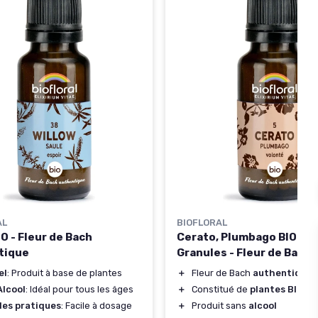
AL
BIOFLORAL
IO - Fleur de Bach
Cerato, Plumbago BIO - 4
tique
Granules - Fleur de Bach
el
: Produit à base de plantes
＋
Fleur de Bach
authentique
Alcool
: Idéal pour tous les âges
＋
Constitué de
plantes BIO
les pratiques
: Facile à dosage
＋
Produit sans
alcool