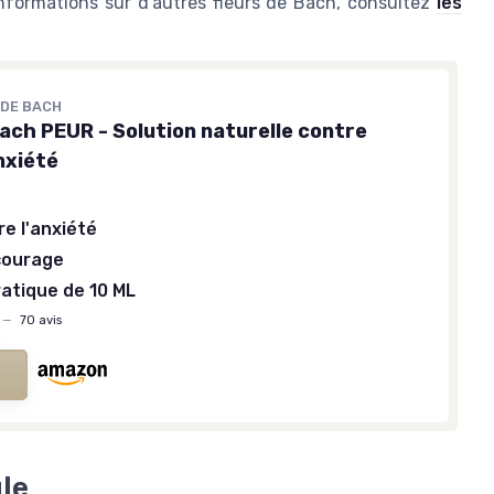
'informations sur d'autres fleurs de Bach, consultez
les
 DE BACH
Bach PEUR - Solution naturelle contre
nxiété
re l'anxiété
courage
atique de 10 ML
—
70 avis
ule