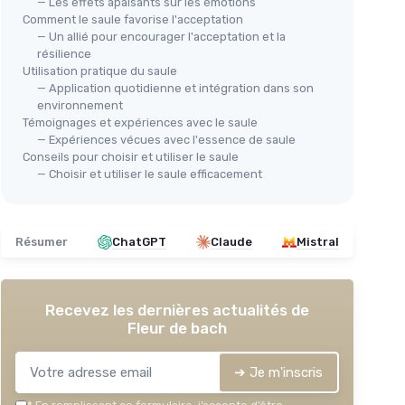
— Les effets apaisants sur les émotions
Comment le saule favorise l'acceptation
— Un allié pour encourager l'acceptation et la
BACH
résilience
Coffret Vide en Bois - Fleurs de
Utilisation pratique du saule
— Application quotidienne et intégration dans son
Bach
environnement
＋
Esthétique
en bois
CON
Témoignages et expériences avec le saule
＋
Pratique
pour le rangement
Fle
— Expériences vécues avec l'essence de saule
Conseils pour choisir et utiliser le saule
＋
Léger
et facile à transporter
nat
— Choisir et utiliser le saule efficacement
＋
Idéal
pour les flacons
Anx
＋
Durabilité
du matériau
＋
★★★★★
★★★★★
4,3/5
—
46 avis
＋
Résumer
ChatGPT
Claude
Mistral
＋
Voir l'offre
＋
★★
★★
70
Recevez les dernières actualités de
Fleur de bach
➔ Je m'inscris