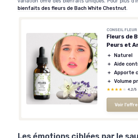
variation offre des bienfaits uniques. Pour plus d
bienfaits des fleurs de Bach White Chestnut
.
CONSEIL FLEUR
Fleurs de 
Peurs et A
＋
Naturel
＋
Aide cont
＋
Apporte 
＋
Volume pr
★★★★★
★★★★★
4,2/5
Voir l'offre
Les émotions ciblées par le sa