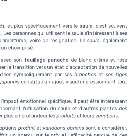
ch, et plus spécifiquement vers le
saule
, c'est souvent
 Les personnes qui utilisent le saule s'intéressent à ses
 d'amertume, voire de résignation. Le
saule
, également
t un choix prisé.
 avec son
feuillage panache
de blanc crème et rose
er la transition vers un état d'acceptation de nouvelles
entées symboliquement par ses
branches
et ses tiges
 japonais
constitue un ajout visuel impressionnant tout
impact émotionnel spécifique, il peut être intéressant
cernant l'utilisation du saule et d'autres plantes des
er plus en profondeur les
produits
et leurs
variations
.
s options
produit
et
variations options
sont à considérer.
frir un aperçu sur le
prix
et l'efficacité perçue de ces