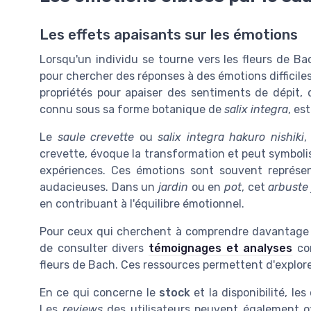
Les effets apaisants sur les émotions
Lorsqu'un individu se tourne vers les fleurs de Ba
pour chercher des réponses à des émotions difficiles.
propriétés pour apaiser des sentiments de dépit,
connu sous sa forme botanique de
salix integra
, es
Le
saule crevette
ou
salix integra hakuro nishiki
,
crevette, évoque la transformation et peut symbolis
expériences. Ces émotions sont souvent représ
audacieuses. Dans un
jardin
ou en
pot
, cet
arbuste
en contribuant à l'équilibre émotionnel.
Pour ceux qui cherchent à comprendre davantage l'
de consulter divers
témoignages et analyses
con
fleurs de Bach. Ces ressources permettent d'explor
En ce qui concerne le
stock
et la disponibilité, le
Les
reviews
des utilisateurs peuvent également of