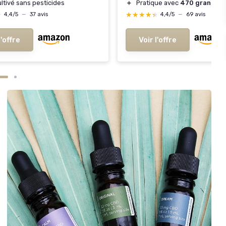
ultivé sans pesticides
＋
Pratique avec
470 granules
★
★
★★★★★
★★★★★
4,4/5
—
37 avis
4,4/5
—
69 avis
l'offre
Voir l'offre