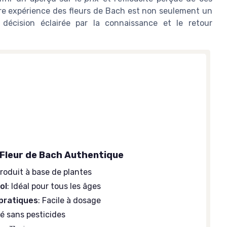
tre expérience des fleurs de Bach est non seulement un
décision éclairée par la connaissance et le retour
BACH
Coffret Vide en Bois - Fleurs de
Bach
＋
Esthétique
en bois
＋
Pratique
pour le rangement
＋
Léger
et facile à transporter
＋
Idéal
pour les flacons
- Fleur de Bach Authentique
＋
Durabilité
du matériau
Produit à base de plantes
★★★★★
★★★★★
4,3/5
—
46 avis
ol
: Idéal pour tous les âges
Voir l'offre
pratiques
: Facile à dosage
vé sans pesticides
IO - 470