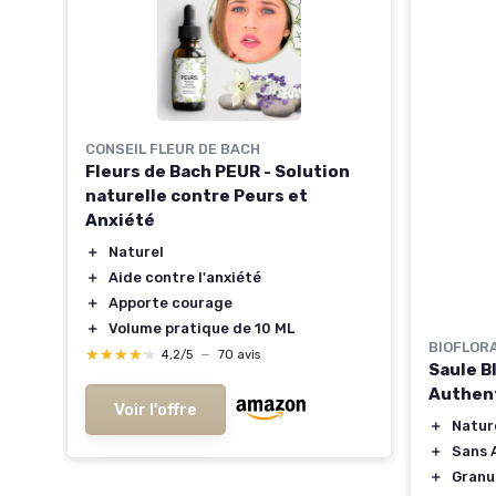
de
CONSEIL FLEUR DE BACH
Fleurs de Bach PEUR - Solution
naturelle contre Peurs et
Anxiété
＋
Naturel
＋
Aide contre l'anxiété
＋
Apporte courage
＋
Volume pratique de 10 ML
BIOFLOR
★★★★★
★★★★★
4,2/5
—
70 avis
Saule B
Authen
Voir l'offre
＋
Natur
＋
Sans 
＋
Granu