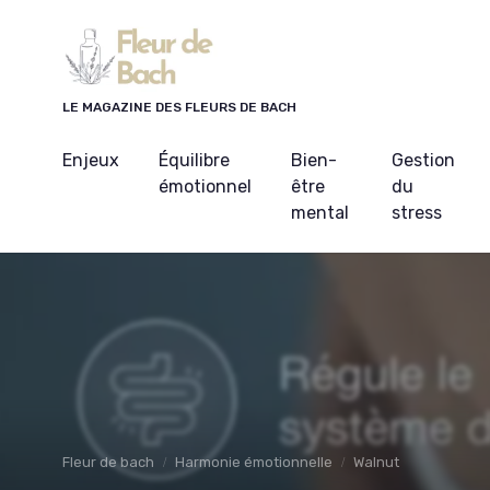
Panneau de gestion des cookies
LE MAGAZINE DES FLEURS DE BACH
Enjeux
Équilibre
Bien-
Gestion
émotionnel
être
du
mental
stress
Fleur de bach
Harmonie émotionnelle
Walnut