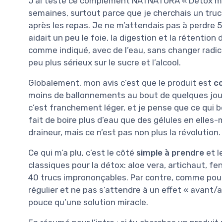
J’ai testé ce complément NATNATURA « Détox mi
semaines, surtout parce que je cherchais un truc
après les repas. Je ne m’attendais pas à perdre 5 
aidait un peu le foie, la digestion et la rétention 
comme indiqué, avec de l’eau, sans changer radi
peu plus sérieux sur le sucre et l’alcool.
Globalement, mon avis c’est que le produit est
c
moins de ballonnements au bout de quelques jours,
c’est franchement léger, et je pense que ce qui b
fait de boire plus d’eau que des gélules en ell
draineur, mais ce n’est pas non plus la révolution.
Ce qui m’a plu, c’est le côté
simple à prendre
et l
classiques pour la détox: aloe vera, artichaut, fen
40 trucs imprononçables. Par contre, comme pour
régulier et ne pas s’attendre à un effet « avant/
pouce qu’une solution miracle.