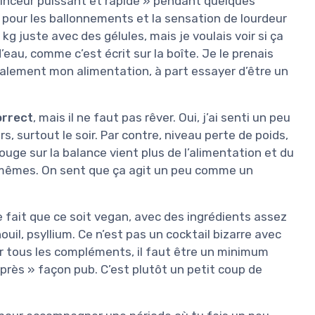
nceur puissant et rapide » pendant quelques
 pour les ballonnements et la sensation de lourdeur
kg juste avec des gélules, mais je voulais voir si ça
d’eau, comme c’est écrit sur la boîte. Je le prenais
calement mon alimentation, à part essayer d’être un
orrect
, mais il ne faut pas rêver. Oui, j’ai senti un peu
 surtout le soir. Par contre, niveau perte de poids,
ouge sur la balance vient plus de l’alimentation et du
es-mêmes. On sent que ça agit un peu comme un
e fait que ce soit vegan, avec des ingrédients assez
ouil, psyllium. Ce n’est pas un cocktail bizarre avec
 tous les compléments, il faut être un minimum
après » façon pub. C’est plutôt un petit coup de