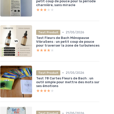
petit coup de pouce pour la période
charnière, sans miracle
★★★★★
★★★★★
•
21/05/2026
Test Produit
Test Fleurs de Bach Ménopause
VibraSens : un petit coup de pouce
pour traverser la zone de turbulences
★★★★★
★★★★★
•
21/05/2026
Test Produit
Test 78 Cartes Fleurs de Bach : un
outil simple pour mettre des mots sur
ses émotions
★★★★★
★★★★★
•
21/05/2026
Test Produit