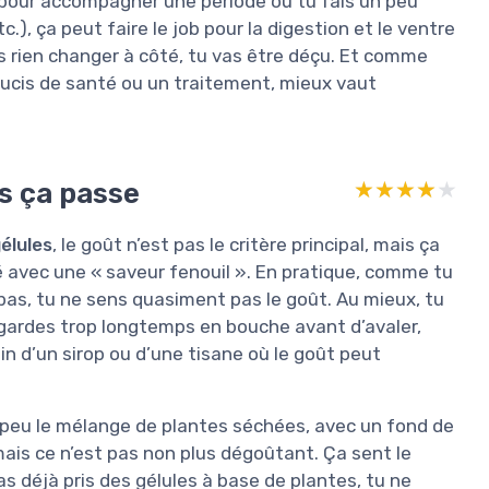
t pour accompagner une période où tu fais un peu
.), ça peut faire le job pour la digestion et le ventre
ans rien changer à côté, tu vas être déçu. Et comme
soucis de santé ou un traitement, mieux vaut
is ça passe
★★★★★
★★★★★
élules
, le goût n’est pas le critère principal, mais ça
avec une « saveur fenouil ». En pratique, comme tu
 pas, tu ne sens quasiment pas le goût. Au mieux, tu
s gardes trop longtemps en bouche avant d’avaler,
n d’un sirop ou d’une tisane où le goût peut
n peu le mélange de plantes séchées, avec un fond de
mais ce n’est pas non plus dégoûtant. Ça sent le
s déjà pris des gélules à base de plantes, tu ne