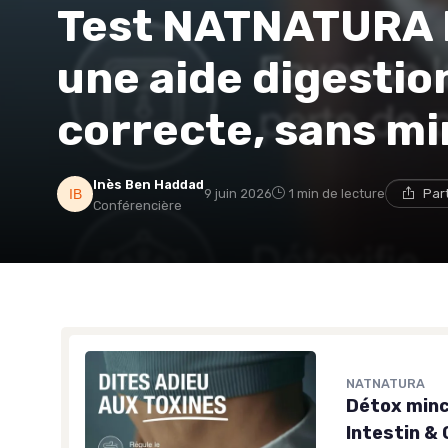
Test NATNATURA D
une aide digestio
correcte, sans mi
Inès Ben Haddad
9 juin 2026
1 min de lecture
Par
Conférencière
NATNATURA
Détox minc
Intestin & 