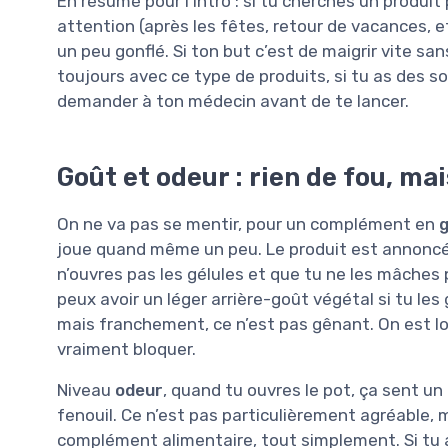
En résumé pour l’intro : si tu cherches un produi
attention (après les fêtes, retour de vacances, etc
un peu gonflé. Si ton but c’est de maigrir vite s
toujours avec ce type de produits, si tu as des 
demander à ton médecin avant de te lancer.
Goût et odeur : rien de fou, ma
On ne va pas se mentir, pour un complément en
g
joue quand même un peu. Le produit est annoncé 
n’ouvres pas les gélules et que tu ne les mâches
peux avoir un léger arrière-goût végétal si tu le
mais franchement, ce n’est pas gênant. On est loi
vraiment bloquer.
Niveau
odeur
, quand tu ouvres le pot, ça sent u
fenouil. Ce n’est pas particulièrement agréable, 
complément alimentaire, tout simplement. Si tu a