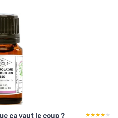
ue ça vaut le coup ?
★★★★★
★★★★★