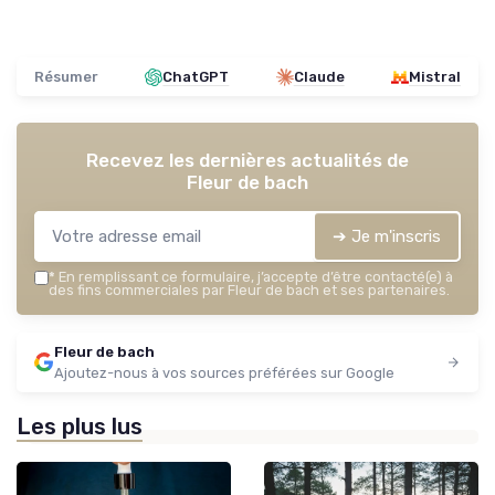
Résumer
ChatGPT
Claude
Mistral
Recevez les dernières actualités de
Fleur de bach
➔ Je m'inscris
*
En remplissant ce formulaire, j’accepte d’être contacté(e) à
des fins commerciales par Fleur de bach et ses partenaires.
Fleur de bach
Ajoutez-nous à vos sources préférées sur Google
Les plus lus