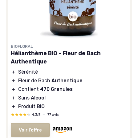
BIOFLORAL
Hélianthème BIO - Fleur de Bach
Authentique
＋
Sérénité
＋
Fleur de Bach
Authentique
＋
Contient
470 Granules
＋
Sans
Alcool
＋
Produit
BIO
★★★★★
★★★★★
4,3/5
—
77 avis
Voir l'offre