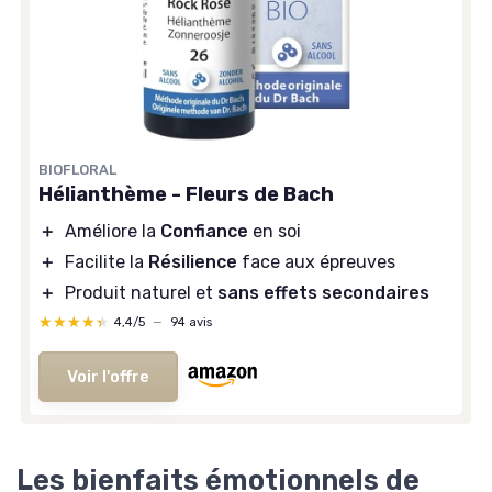
BIOFLORAL
Hélianthème - Fleurs de Bach
＋
Améliore la
Confiance
en soi
＋
Facilite la
Résilience
face aux épreuves
＋
Produit naturel et
sans effets secondaires
★★★★★
★★★★★
4,4/5
—
94 avis
Voir l'offre
Les bienfaits émotionnels de