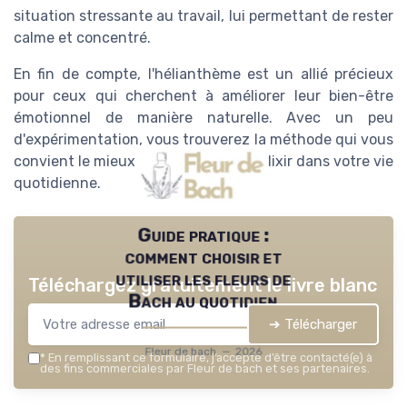
situation stressante au travail, lui permettant de rester
calme et concentré.
En fin de compte, l'hélianthème est un allié précieux
pour ceux qui cherchent à améliorer leur bien-être
émotionnel de manière naturelle. Avec un peu
d'expérimentation, vous trouverez la méthode qui vous
convient le mieux pour intégrer cet élixir dans votre vie
quotidienne.
Guide pratique :
comment choisir et
utiliser les fleurs de
Téléchargez gratuitement le livre blanc
Bach au quotidien
➔ Télécharger
Fleur de bach — 2026
*
En remplissant ce formulaire, j’accepte d’être contacté(e) à
des fins commerciales par Fleur de bach et ses partenaires.