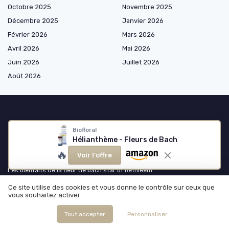
Octobre 2025
Novembre 2025
Décembre 2025
Janvier 2026
Février 2026
Mars 2026
Avril 2026
Mai 2026
Juin 2026
Juillet 2026
Août 2026
Les plus lus
Biofloral
Hélianthème - Fleurs de Bach
Fleur de bach minceur : un allié naturel pour la perte de poids
🔥
Voir l'offre
Découvrez la maison florna et ses fleurs de Bach
Les bienfaits de la fleur de bach star of bethleem
Avis sur les fleurs de Bach Florna : ce que vous devez savoir
Ce site utilise des cookies et vous donne le contrôle sur ceux que
vous souhaitez activer
Les fleurs de Bach pour soulager la ménopause
Tout accepter
Personnaliser
Les derniers articles