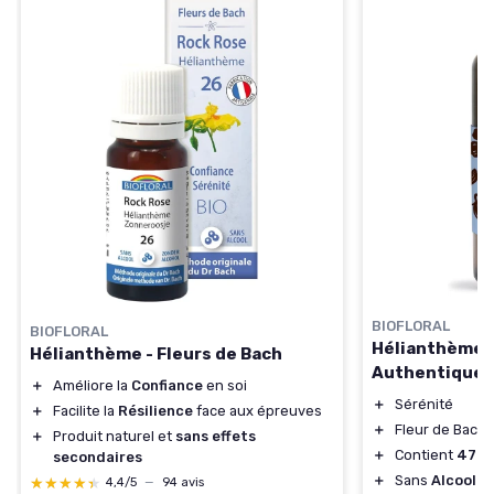
BIOFLORAL
BIOFLORAL
Hélianthème B
Hélianthème - Fleurs de Bach
Authentique
＋
Améliore la
Confiance
en soi
＋
Sérénité
＋
Facilite la
Résilience
face aux épreuves
＋
Fleur de Bach
＋
Produit naturel et
sans effets
＋
Contient
470 
secondaires
＋
Sans
Alcool
★★★★★
★★★★★
4,4/5
—
94 avis