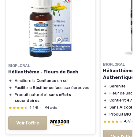
BIOFLORAL
BIOFLORAL
Hélianthème B
Hélianthème - Fleurs de Bach
Authentique
＋
Améliore la
Confiance
en soi
＋
Sérénité
＋
Facilite la
Résilience
face aux épreuves
＋
Fleur de Bach
＋
Produit naturel et
sans effets
＋
Contient
470 
secondaires
＋
Sans
Alcool
★★★★★
★★★★★
4,4/5
—
94 avis
＋
Produit
BIO
★★★★★
★★★★★
4,3/5
Voir l'offre
Voir l'offre