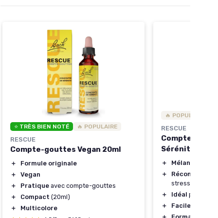
🔥 POPULAIRE
⭐ TRÈS BIEN NOTÉ
🔥 POPULAIRE
RESCUE
Compte-goutt
RESCUE
Sérénité 10ml
Compte-gouttes Vegan 20ml
＋
Mélange natur
＋
Formule originale
＋
Réconfort
pour
＋
Vegan
stressantes
＋
Pratique
avec compte-gouttes
＋
Idéal
pour les 
＋
Compact
(20ml)
＋
Facile à utilise
＋
Multicolore
＋
Format pratiq