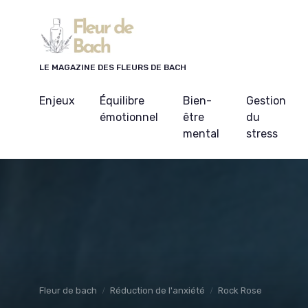
Panneau de gestion des cookies
LE MAGAZINE DES FLEURS DE BACH
Enjeux
Équilibre
Bien-
Gestion
émotionnel
être
du
mental
stress
Fleur de bach
Réduction de l'anxiété
Rock Rose