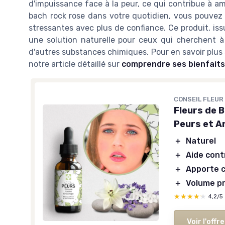
d'impuissance face à la peur, ce qui contribue à amé
bach rock rose dans votre quotidien, vous pouvez 
stressantes avec plus de confiance. Ce produit, is
une solution naturelle pour ceux qui cherchent à é
d'autres substances chimiques. Pour en savoir plus s
notre article détaillé sur
comprendre ses bienfaits 
CONSEIL FLEUR
Fleurs de 
CONSEIL FLEUR DE BAC
Fleurs de Bach PEU
🔥 POPULAIRE
Peurs et A
naturelle contre P
ESCUE
＋
Naturel
Anxiété
ompte-gouttes Calme et
érénité 10ml
＋
Aide cont
＋
Naturel
＋
Aide contre l'anxié
Mélange naturel
de 5 Fleurs de Bach
＋
Apporte 
＋
Apporte courage
Réconfort
pour les situations
＋
Volume pr
stressantes
＋
Volume pratique de
★★★★★
★★★★★
4,2/5
Idéal
pour les voyages et examens
★★★★★
★★★★★
4,2/5
—
70 av
Facile à utiliser
avec compte-gouttes
Voir l'offre
Format pratique
de 10ml