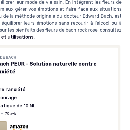
liorer leur mode de vie sain. En intégrant les fleurs de
mieux gérer vos émotions et faire face aux situations
su de la méthode originale du docteur Edward Bach, est
quilibrer leurs émotions sans recourir à l'alcool ou à
ur les bienfaits des fleurs de bach rock rose, consultez
et utilisations
.
 DE BACH
Bach PEUR - Solution naturelle contre
H
R - Solution
nxiété
eurs et
re l'anxiété
té
courage
atique de 10 ML
 10 ML
—
70 avis
BIOFLORAL
is
Hélianthème BIO - Fleur de Bach
Authentique