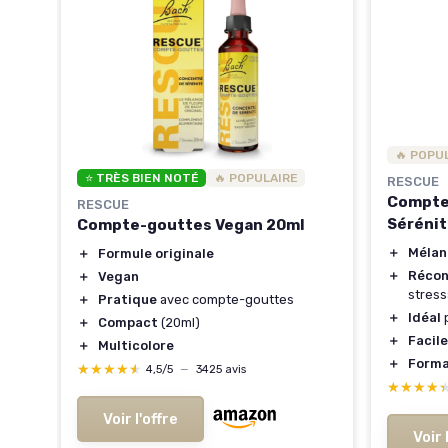
🔥 POPU
⭐ TRÈS BIEN NOTÉ
🔥 POPULAIRE
RESCUE
Compte
RESCUE
Sérénit
Compte-gouttes Vegan 20ml
＋
Mélan
＋
Formule originale
＋
Récon
＋
Vegan
stres
＋
Pratique
avec compte-gouttes
＋
Idéal
p
＋
Compact
(20ml)
ch
＋
Facile
＋
Multicolore
＋
Forma
★★★★★
★★★★★
4,5/5
—
3425 avis
★★★★
★★★★
Voir l'offre
Voir 