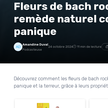
Fleurs de bach roc
remède naturel co
panique
Amandine Duval
24 octobre 2024
11 min de lecture
Podcasteuse
Découvrez comment les fleurs de bach rock
panique et la terreur, grâce à leurs propriét