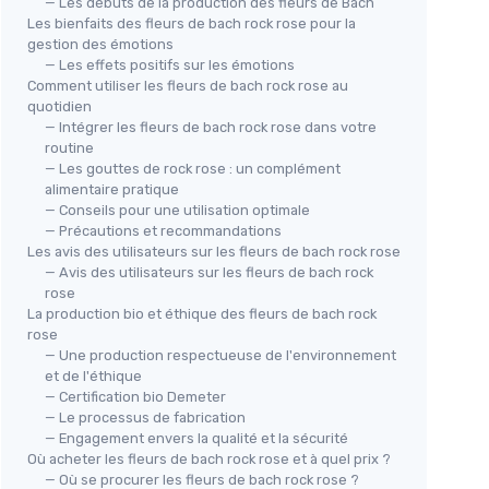
— Les débuts de la production des fleurs de Bach
Les bienfaits des fleurs de bach rock rose pour la
gestion des émotions
— Les effets positifs sur les émotions
Comment utiliser les fleurs de bach rock rose au
quotidien
— Intégrer les fleurs de bach rock rose dans votre
routine
lution
— Les gouttes de rock rose : un complément
alimentaire pratique
t
⭐ 
— Conseils pour une utilisation optimale
RES
— Précautions et recommandations
Co
Les avis des utilisateurs sur les fleurs de bach rock rose
— Avis des utilisateurs sur les fleurs de bach rock
＋
rose
＋
La production bio et éthique des fleurs de bach rock
＋
rose
BIOFLORAL
＋
— Une production respectueuse de l'environnement
Hélianthème BIO - Fleur de Bach
et de l'éthique
＋
Authentique
— Certification bio Demeter
★★
★★
— Le processus de fabrication
＋
Sérénité
— Engagement envers la qualité et la sécurité
＋
Fleur de Bach
Authentique
Où acheter les fleurs de bach rock rose et à quel prix ?
＋
Contient
470 Granules
— Où se procurer les fleurs de bach rock rose ?