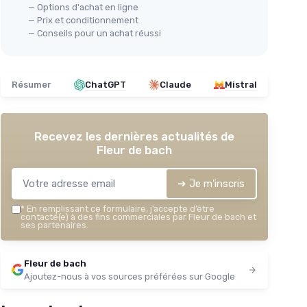
＋
Sans
Alcool
— Options d'achat en ligne
＋
Produit
BIO
— Prix et conditionnement
— Conseils pour un achat réussi
★★★★★
★★★★★
4,3/5
—
77 avis
Voir l'offre
Résumer
ChatGPT
Claude
Mistral
Recevez les dernières actualités de
Fleur de bach
➔ Je m'inscris
*
En remplissant ce formulaire, j’accepte d’être
contacté(e) à des fins commerciales par Fleur de bach et
ses partenaires.
Fleur de bach
Ajoutez-nous à vos sources préférées sur Google