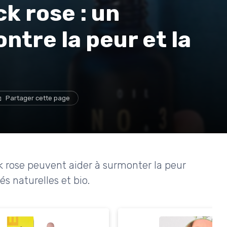
k rose : un
ntre la peur et la
Partager cette page
 rose peuvent aider à surmonter la peur
és naturelles et bio.