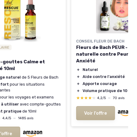
CONSEIL FLEUR DE BACH
Fleurs de Bach PEUR - So
LAIRE
naturelle contre Peurs e
Anxiété
-gouttes Calme et
é 10ml
＋
Naturel
＋
Aide contre l'anxiété
ge naturel
de 5 Fleurs de Bach
＋
Apporte courage
fort
pour les situations
santes
＋
Volume pratique de 10 ML
our les voyages et examens
★★★★★
★★★★★
4,2/5
—
70 avis
 à utiliser
avec compte-gouttes
t pratique
de 10ml
Voir l'offre
★
★
4,4/5
—
1485 avis
l'offre