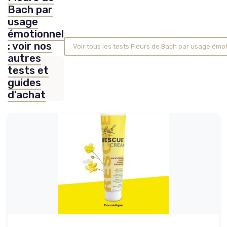
Bach par
usage
émotionnel
: voir nos
Voir tous les tests Fleurs de Bach par usage émo
autres
tests et
guides
d'achat