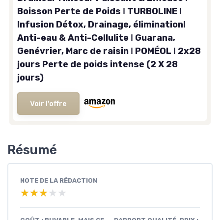
Boisson Perte de Poids ǀ TURBOLINE ǀ
Infusion Détox, Drainage, éliminationǀ
Anti-eau & Anti-Cellulite ǀ Guarana,
Genévrier, Marc de raisin ǀ POMÉOL ǀ 2x28
jours Perte de poids intense (2 X 28
jours)
Voir l'offre
Résumé
NOTE DE LA RÉDACTION
★★★★★
★★★★★