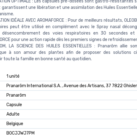
TION OPTIMALE : Les capsules pré-dosées sont gastro-résistantes s
t garantissent une libération et une assimilation des Huiles Essentiel
ganisme.
TION IDÉALE AVEC AROMAFORCE : Pour de meilleurs résultats, OLEOB
toires peut être utilisé en complément avec le Spray nasal décon
 désencombrement des voies respiratoires en 30 secondes e
CE pour une action rapide dès les premiers signes de refroidisseme
M, LA SCIENCE DES HUILES ESSENTIELLES : Pranarôm allie son
fique à son amour des plantes afin de proposer des solutions ci
r toute la famille en bonne santé au quotidien.
‎1 unité
‎Pranarôm International S.A. , Avenue des Artisans, 37 7822 Ghisle
‎Pranarôm
‎Capsule
‎Adulte
‎Belgique
B0CJJWJ7PM