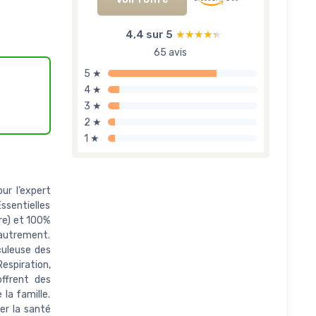
4,4 sur 5
★★★★★
★★★★★
65 avis
5 ★
4 ★
3 ★
2 ★
1 ★
ur l’expert
Essentielles
re) et 100%
 autrement.
culeuse des
espiration,
ffrent des
la famille.
er la santé