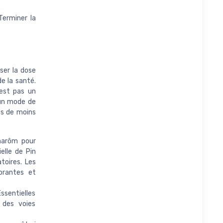
Terminer la
ser la dose
de la santé.
’est pas un
 un mode de
nes de moins
anarôm pour
ielle de Pin
toires. Les
orantes et
sentielles
 des voies