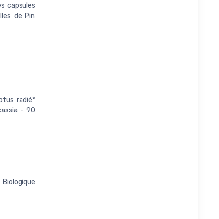
les capsules
lles de Pin
ptus radié*
assia - 90
e Biologique