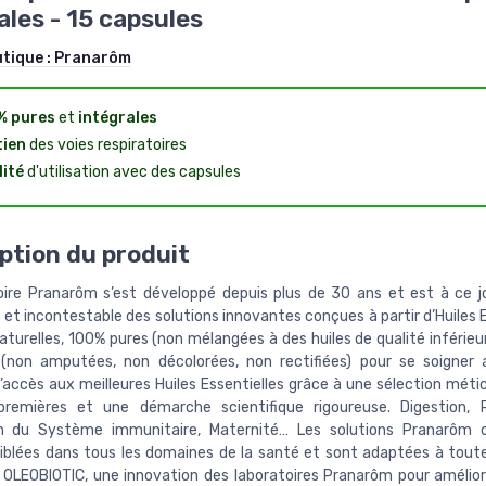
ales - 15 capsules
utique :
Pranarôm
% pures
et
intégrales
ien
des voies respiratoires
lité
d'utilisation avec des capsules
ption du produit
oire Pranarôm s’est développé depuis plus de 30 ans et est à ce jo
et incontestable des solutions innovantes conçues à partir d’Huiles 
aturelles, 100% pures (non mélangées à des huiles de qualité inférieu
 (non amputées, non décolorées, non rectifiées) pour se soigner
’accès aux meilleures Huiles Essentielles grâce à une sélection méti
remières et une démarche scientifique rigoureuse. Digestion, R
on du Système immunitaire, Maternité… Les solutions Pranarôm o
iblées dans tous les domaines de la santé et sont adaptées à toute 
OLEOBIOTIC, une innovation des laboratoires Pranarôm pour amélior