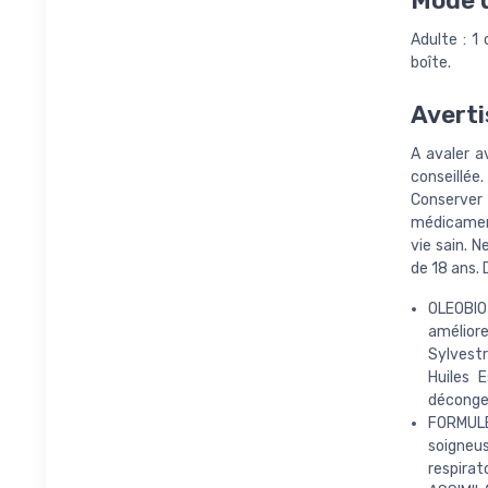
Mode d
Adulte : 1
boîte.
Averti
A avaler a
conseillée.
Conserver 
médicament
vie sain. N
de 18 ans.
OLEOBIO
améliore
Sylvestr
Huiles 
déconge
FORMULE
soigneu
respirat