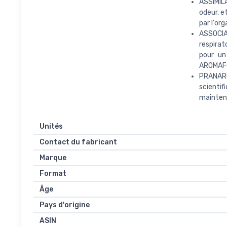
ASSIMILA
odeur, e
par l'or
ASSOCIA
respira
pour un
AROMAFOR
PRANARO
scienti
mainteni
Unités
Contact du fabricant
Marque
Format
Âge
Pays d'origine
ASIN