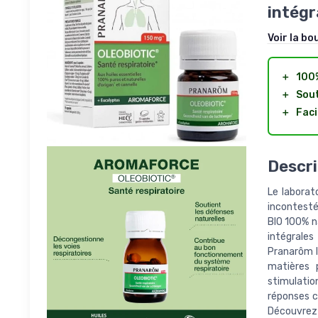
intégr
Voir la bo
＋
100
＋
Sout
＋
Faci
Descri
Le laborat
incontesté 
BIO 100% n
intégrales
Pranarôm l
matières p
stimulati
réponses c
Découvrez 