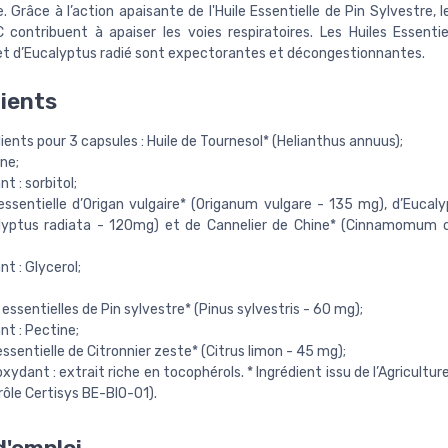
e. Grâce à l’action apaisante de l'Huile Essentielle de Pin Sylvestre, 
 contribuent à apaiser les voies respiratoires. Les Huiles Essentie
et d’Eucalyptus radié sont expectorantes et décongestionnantes.
ients
ients pour 3 capsules : Huile de Tournesol* (Helianthus annuus);
ne;
nt : sorbitol;
essentielle d’Origan vulgaire* (Origanum vulgare - 135 mg), d’Eucaly
lyptus radiata - 120mg) et de Cannelier de Chine* (Cinnamomum c
ant : Glycerol;
 essentielles de Pin sylvestre* (Pinus sylvestris - 60 mg);
ant : Pectine;
essentielle de Citronnier zeste* (Citrus limon - 45 mg);
xydant : extrait riche en tocophérols. * Ingrédient issu de l’Agricultur
ôle Certisys BE-BIO-01).