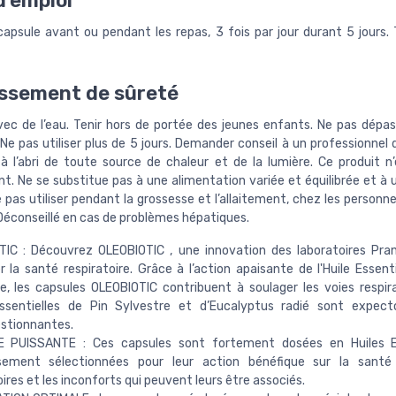
'emploi
 capsule avant ou pendant les repas, 3 fois par jour durant 5 jours. 
ssement de sûreté
vec de l’eau. Tenir hors de portée des jeunes enfants. Ne pas dépas
 Ne pas utiliser plus de 5 jours. Demander conseil à un professionnel 
à l’abri de toute source de chaleur et de la lumière. Ce produit n
. Ne se substitue pas à une alimentation variée et équilibrée et à
e pas utiliser pendant la grossesse et l’allaitement, chez les person
 Déconseillé en cas de problèmes hépatiques.
TIC : Découvrez OLEOBIOTIC , une innovation des laboratoires Pr
r la santé respiratoire. Grâce à l’action apaisante de l'Huile Essent
e, les capsules OLEOBIOTIC contribuent à soulager les voies respira
Essentielles de Pin Sylvestre et d’Eucalyptus radié sont expect
stionnantes.
 PUISSANTE : Ces capsules sont fortement dosées en Huiles Es
sement sélectionnées pour leur action bénéfique sur la santé
oires et les inconforts qui peuvent leurs être associés.