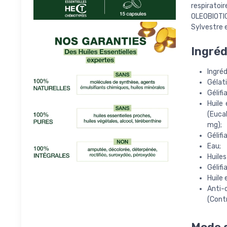
respiratoir
OLEOBIOTIC
Sylvestre 
Ingréd
Ingréd
Gélati
Gélifia
Huile 
(Euca
mg);
Gélifi
Eau;
Huiles
Gélifi
Huile 
Anti-o
(Contr