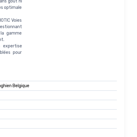
ans goût ni
les optimale
IOTIC Voies
gestionnant
t la gamme
nt.
 expertise
blées pour
nghien Belgique