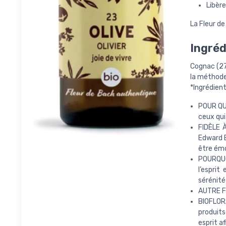
Libèr
La Fleur de
Ingréd
Cognac (27%
la méthode 
*Ingrédient
POUR QUI
ceux qui
FIDÈLE 
Edward B
être émo
POURQUOI
l’esprit
sérénité
AUTRE FO
BIOFLOR
produits
esprit af