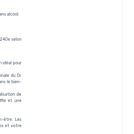
ans alcool.
1/240e selon
n idéal pour
inale du Dr
ns le bien-
lisation de
ffle et une
-être. Les
ps et votre