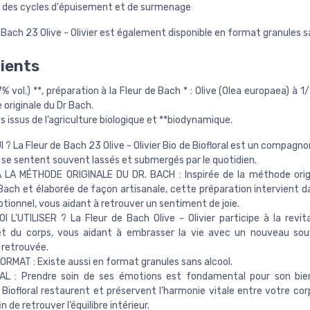
e des cycles d'épuisement et de surmenage
 Bach 23 Olive - Olivier est également disponible en format granules s
ients
 vol.) **, préparation à la Fleur de Bach * : Olive (Olea europaea) à 
originale du Dr Bach.
s issus de l’agriculture biologique et **biodynamique.
 ? La Fleur de Bach 23 Olive - Olivier Bio de Biofloral est un compagno
 se sentent souvent lassés et submergés par le quotidien.
À LA MÉTHODE ORIGINALE DU DR. BACH : Inspirée de la méthode orig
ach et élaborée de façon artisanale, cette préparation intervient da
tionnel, vous aidant à retrouver un sentiment de joie.
 L'UTILISER ? La Fleur de Bach Olive - Olivier participe à la revita
 et du corps, vous aidant à embrasser la vie avec un nouveau sou
 retrouvée.
RMAT : Existe aussi en format granules sans alcool.
AL : Prendre soin de ses émotions est fondamental pour son bien
 Biofloral restaurent et préservent l’harmonie vitale entre votre cor
in de retrouver l’équilibre intérieur.