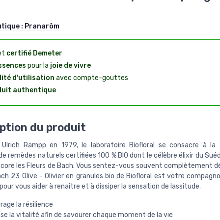
utique :
Pranarôm
et
certifié Demeter
ssences
pour la
joie de vivre
lité d'utilisation
avec compte-gouttes
uit authentique
ption du produit
Ulrich Rampp en 1979, le laboratoire Biofloral se consacre à la 
de remèdes naturels certifiées 100 % BIO dont le célèbre élixir du Suédo
encore les Fleurs de Bach. Vous sentez-vous souvent complètement d
ach 23 Olive - Olivier en granules bio de Biofloral est votre compagn
ur vous aider à renaître et à dissiper la sensation de lassitude.
age la résilience
se la vitalité afin de savourer chaque moment de la vie