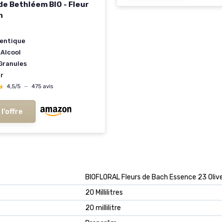
de Bethléem BIO - Fleur
h
entique
 Alcool
Granules
ir
★
★
4,5/5
—
475 avis
 l'offre
‎BIOFLORAL Fleurs de Bach Essence 23 Olive
‎20 Millilitres
‎20 millilitre