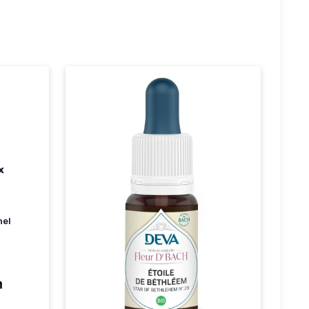
x
nel