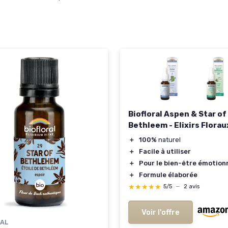
Biofloral Aspen & Star of
Bethleem - Elixirs Florau
＋
100%
naturel
＋
Facile à utiliser
＋
Pour le bien-être émotion
＋
Formule élaborée
★★★★★
★★★★★
5/5
—
2 avis
Voir l'offre
RAL