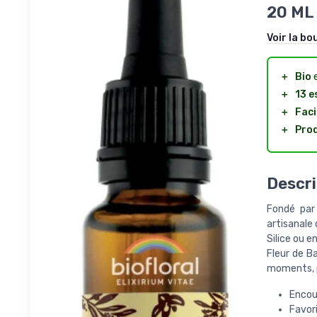
20 ML
Voir la bo
＋
Bio
＋
13 e
＋
Faci
＋
Prod
Descri
Fondé par 
artisanale 
Silice ou 
Fleur de B
moments, po
Encour
Favori