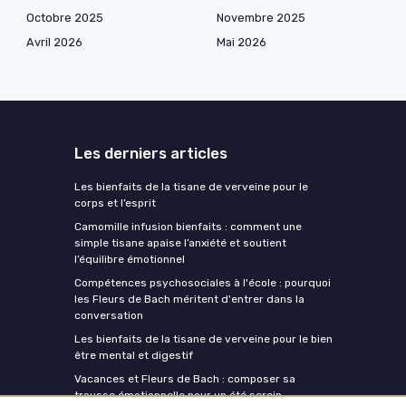
Octobre 2025
Novembre 2025
Avril 2026
Mai 2026
Les derniers articles
Les bienfaits de la tisane de verveine pour le
corps et l’esprit
Camomille infusion bienfaits : comment une
simple tisane apaise l’anxiété et soutient
l’équilibre émotionnel
Compétences psychosociales à l'école : pourquoi
les Fleurs de Bach méritent d'entrer dans la
conversation
Les bienfaits de la tisane de verveine pour le bien
être mental et digestif
Vacances et Fleurs de Bach : composer sa
trousse émotionnelle pour un été serein