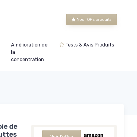
Nos TOPs produits
Amélioration de
Tests & Avis Produits
e
la
concentration
oie de
uttes
Voir l'offre