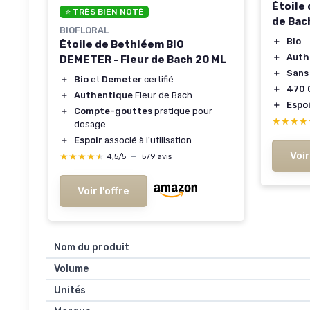
Étoile 
⭐ TRÈS BIEN NOTÉ
de Bac
BIOFLORAL
＋
Bio
Étoile de Bethléem BIO
＋
Auth
DEMETER - Fleur de Bach 20 ML
＋
Sans
＋
Bio
et
Demeter
certifié
＋
470 
＋
Authentique
Fleur de Bach
＋
Espo
＋
Compte-gouttes
pratique pour
★★★★
★★★★
dosage
＋
Espoir
associé à l'utilisation
Voir
★★★★★
★★★★★
4,5/5
—
579 avis
Voir l'offre
Nom du produit
Volume
Unités