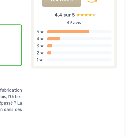
4,4 sur 5
★★★★★
★★★★★
49 avis
5 ★
4 ★
3 ★
2 ★
1 ★
fabrication
is, l’Ortie-
épassé ? La
on dans ces