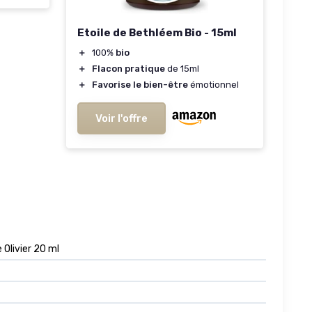
Etoile de Bethléem Bio - 15ml
＋
100%
bio
＋
Flacon pratique
de 15ml
＋
Favorise le bien-être
émotionnel
Voir l'offre
 Olivier 20 ml