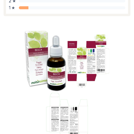
2 ★
1 ★