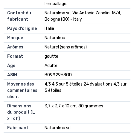
l'emballage.
Contact du
‎Naturalma srl, Via Antonio Zanolini 15/4,
fabricant
Bologna (BO) - Italy
Pays d'origine
‎Italie
Marque
‎Naturalma
Arômes
‎Naturel (sans arômes)
Format
‎goutte
Âge
‎Adulte
ASIN
B09929H8GD
Moyenne des
4,3 4,3 sur 5 étoiles 24 évaluations 4,3 sur
commentaires
5 étoiles
client
Dimensions
3,7 x 3,7 x 10 cm; 80 grammes
du produit (L
x l x h)
Fabricant
Naturalma srl