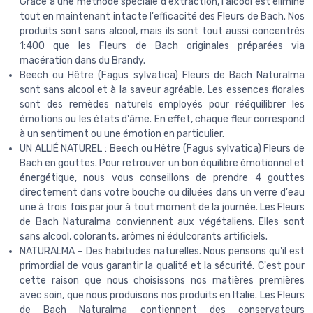
Grâce à une méthode spéciale d'extraction, l'alcool est éliminé
tout en maintenant intacte l'efficacité des Fleurs de Bach. Nos
produits sont sans alcool, mais ils sont tout aussi concentrés
1:400 que les Fleurs de Bach originales préparées via
macération dans du Brandy.
Beech ou Hêtre (Fagus sylvatica) Fleurs de Bach Naturalma
sont sans alcool et à la saveur agréable. Les essences florales
sont des remèdes naturels employés pour rééquilibrer les
émotions ou les états d'âme. En effet, chaque fleur correspond
à un sentiment ou une émotion en particulier.
UN ALLIÉ NATUREL : Beech ou Hêtre (Fagus sylvatica) Fleurs de
Bach en gouttes. Pour retrouver un bon équilibre émotionnel et
énergétique, nous vous conseillons de prendre 4 gouttes
directement dans votre bouche ou diluées dans un verre d'eau
une à trois fois par jour à tout moment de la journée. Les Fleurs
de Bach Naturalma conviennent aux végétaliens. Elles sont
sans alcool, colorants, arômes ni édulcorants artificiels.
NATURALMA – Des habitudes naturelles. Nous pensons qu'il est
primordial de vous garantir la qualité et la sécurité. C'est pour
cette raison que nous choisissons nos matières premières
avec soin, que nous produisons nos produits en Italie. Les Fleurs
de Bach Naturalma contiennent des conservateurs