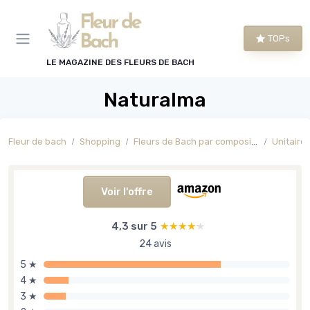
Panneau de gestion des cookies
TOPs
LE MAGAZINE DES FLEURS DE BACH
Naturalma
Fleur de bach
Shopping
Fleurs de Bach par composition
Unitaires
Voir l'offre
4,3 sur 5
★★★★★
★★★★★
24 avis
5 ★
4 ★
3 ★