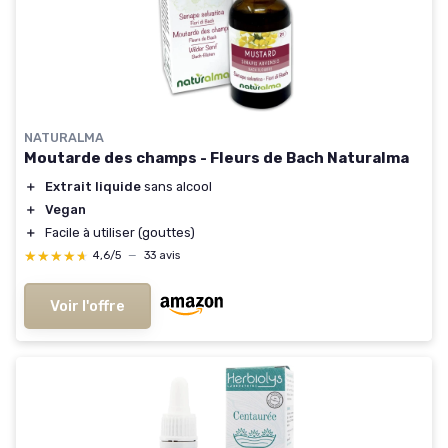
NATURALMA
Moutarde des champs - Fleurs de Bach Naturalma
＋
Extrait liquide
sans alcool
＋
Vegan
＋
Facile à utiliser (gouttes)
★★★★★
★★★★★
4,6/5
—
33 avis
Voir l'offre