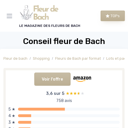
Panneau de gestion des cookies
TOPs
LE MAGAZINE DES FLEURS DE BACH
Conseil fleur de Bach
Fleur de bach
Shopping
Fleurs de Bach par format
Lots et pac
Voir l'offre
3,6 sur 5
★★★★★
★★★★★
758 avis
5 ★
4 ★
3 ★