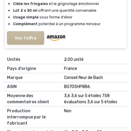
＋
Cible les fringales
et le grignotage émotionnel
＋
Lot 2 x 30 ml
offrant une quantité convenable
＋
Usage simple
sous forme d'élixir
＋
Complément
potentiel à un programme minceur
Voir l'offre
Unités
‎2.00 unité
Pays d'origine
‎France
Marque
‎Conseil fleur de Bach
ASIN
B07D5HP8B6
Moyenne des
3,6 3,6 sur 5 étoiles 758
commentaires client
évaluations 3,6 sur 5 étoiles
Production
Non
interrompue par le
fabricant