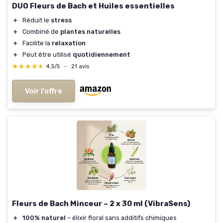
DUO Fleurs de Bach et Huiles essentielles
＋
Réduit le
stress
＋
Combiné de
plantes naturelles
＋
Facilite la
relaxation
＋
Peut être utilisé
quotidiennement
★★★★★
★★★★★
4,5/5
—
21 avis
Voir l'offre
Fleurs de Bach Minceur – 2 x 30 ml (VibraSens)
＋
100% naturel
– élixir floral sans additifs chimiques