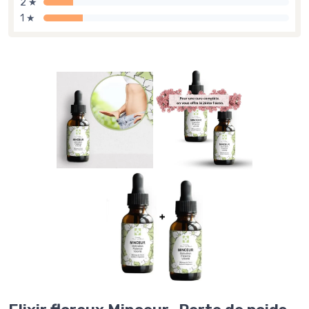
2 ★
1 ★