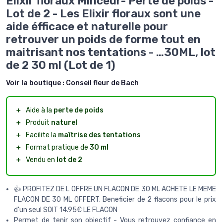
Elixir floraux Minceur- Perte de poids -
Lot de 2 - Les Elixir floraux sont une
aide éfficace et naturelle pour
retrouver un poids de forme tout en
maitrisant nos tentations - …30ML, lot
de 2 30 ml (Lot de 1)
Voir la boutique :
Conseil fleur de Bach
＋
Aide à la
perte de poids
＋
Produit
naturel
＋
Facilite la
maîtrise des tentations
＋
Format pratique de
30 ml
＋
Vendu en
lot de 2
👍 PROFITEZ DE L OFFRE UN FLACON DE 30 ML ACHETE LE MEME
FLACON DE 30 ML OFFERT. Beneficier de 2 flacons pour le prix
d'un seul SOIT 14.95€ LE FLACON
Permet de tenir son objectif - Vous retrouvez confiance en