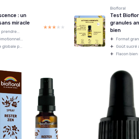
Biofloral
scence : un
Test Bioflo
sans miracle
granules an
★★★★★
★★★★★
bien
 prendre...
+
motionnel...
Format granu
+
globale p...
Goût sucré a
+
Flacon bien 