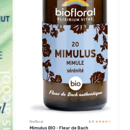
Biofloral
4.4
☆☆☆☆☆
★★★★★
Mimulus BIO - Fleur de Bach