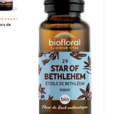
4.2
☆☆☆☆☆
★★★★★
urs de