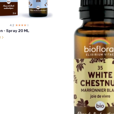
4.2
☆☆☆☆☆
★★★★★
n - Spray 20 ML
l