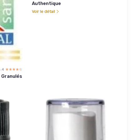
Authentique
Voir le détail
4.4
☆☆☆☆☆
★★★★★
h Granulés