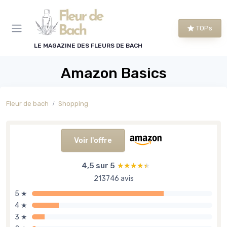
Panneau de gestion des cookies
TOPs
LE MAGAZINE DES FLEURS DE BACH
Amazon Basics
Fleur de bach
Shopping
Voir l'offre
4,5 sur 5
★★★★★
★★★★★
213746 avis
5 ★
4 ★
3 ★