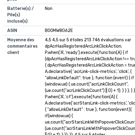
Batterie(s) /
‎Non
Pile(s)
incluse(s)
ASIN
B00MW8G62E
Moyenne des
4,5 4,5 sur 5 étoiles 213 746 évaluations var
commentaires
dpAcrHasRegisteredArcLinkClickAction;
client
P.when('A', 'ready').execute(function(A) { if
(dpAcrHasRegisteredArcLinkClickAction !== tr
{ dpAcrHasRegisteredArcLinkClickAction = tru
A.declarative( 'acrLink-click-metrics', 'click', {
"allowLinkDefault": true }, function (event) { if
(window.ue) { ue.count("acrLinkClickCount",
(ue.count("acrLinkClickCount") || 0) + 1); } } ); } }
P.when('A', 'cf').execute(function(A) {
A.declarative('acrStarsLink-click-metrics', 'clic
{ "allowLinkDefault" : true }, function(event){
if(window.ue) {
ue.count("acrStarsLinkWithPopoverClickCount
(ue.count("acrStarsLinkWithPopoverClickCoun
|| 0) + 1); } }); }); 4,5 sur 5 étoiles