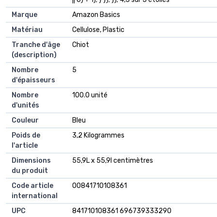
Marque
Amazon Basics
Matériau
Cellulose, Plastic
Tranche d'âge
Chiot
(description)
Nombre
5
d'épaisseurs
Nombre
100.0 unité
d'unités
Couleur
Bleu
Poids de
3,2 Kilogrammes
l'article
Dimensions
55,9L x 55,9l centimètres
du produit
Code article
00841710108361
international
UPC
841710108361 696739333290