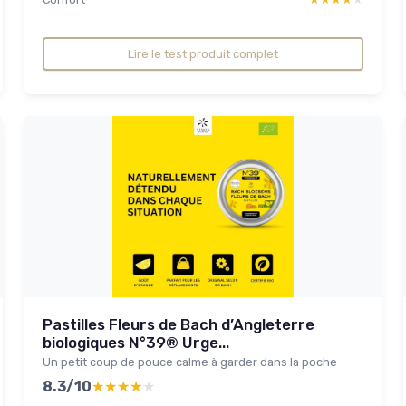
Lire le test produit complet
Pastilles Fleurs de Bach d’Angleterre
biologiques N°39® Urge...
Un petit coup de pouce calme à garder dans la poche
8.3/10
★★★★★
★★★★★