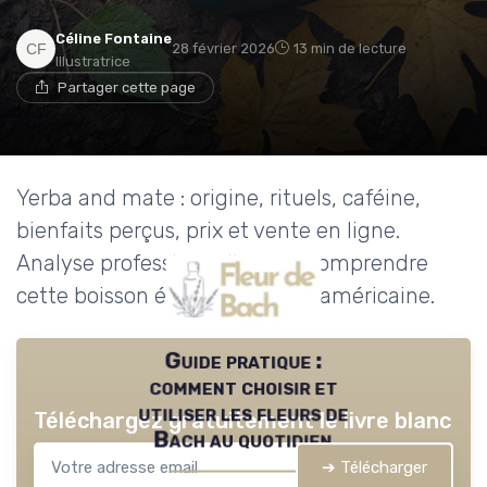
Céline Fontaine
28 février 2026
13 min de lecture
Illustratrice
Partager cette page
Yerba and mate : origine, rituels, caféine,
bienfaits perçus, prix et vente en ligne.
Analyse professionnelle pour comprendre
cette boisson énergisante sud américaine.
Guide pratique :
comment choisir et
utiliser les fleurs de
Téléchargez gratuitement le livre blanc
Bach au quotidien
➔ Télécharger