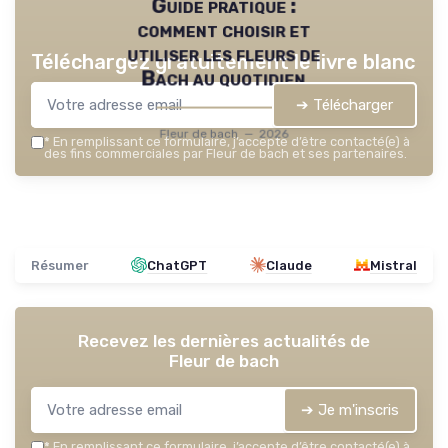
Guide pratique :
comment choisir et
utiliser les fleurs de
Téléchargez gratuitement le livre blanc
Bach au quotidien
➔ Télécharger
Fleur de bach — 2026
*
En remplissant ce formulaire, j’accepte d’être contacté(e) à
des fins commerciales par Fleur de bach et ses partenaires.
Résumer
ChatGPT
Claude
Mistral
Recevez les dernières actualités de
Fleur de bach
➔ Je m'inscris
*
En remplissant ce formulaire, j’accepte d’être contacté(e) à