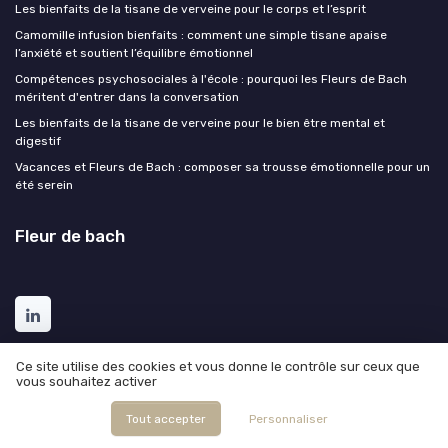
Les bienfaits de la tisane de verveine pour le corps et l’esprit
Camomille infusion bienfaits : comment une simple tisane apaise
l’anxiété et soutient l’équilibre émotionnel
Compétences psychosociales à l'école : pourquoi les Fleurs de Bach
méritent d'entrer dans la conversation
Les bienfaits de la tisane de verveine pour le bien être mental et
digestif
Vacances et Fleurs de Bach : composer sa trousse émotionnelle pour un
été serein
Fleur de bach
Ce site utilise des cookies et vous donne le contrôle sur ceux que
vous souhaitez activer
Tout accepter
Personnaliser
Mentions légales
Politique de confidentialité
Grande
enquête 2025 sur les fleurs de Bach