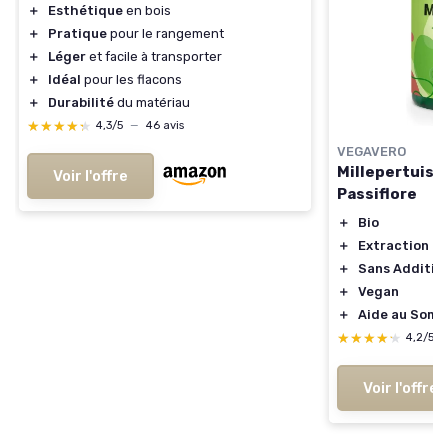
＋
Esthétique
en bois
＋
Pratique
pour le rangement
＋
Léger
et facile à transporter
＋
Idéal
pour les flacons
＋
Durabilité
du matériau
★★★★★
★★★★★
4,3/5
—
46 avis
VEGAVERO
Millepertuis 
Voir l'offre
Passiflore
＋
Bio
＋
Extraction F
＋
Sans Additif
＋
Vegan
＋
Aide au Somm
★★★★★
★★★★★
4,2/5
Voir l'offre