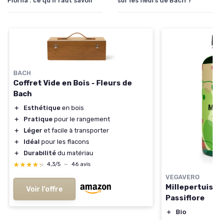
Florna : ce qu'il faut savoir
sur les fleurs de Bach ?
BACH
Coffret Vide en Bois - Fleurs de
Bach
＋
Esthétique
en bois
＋
Pratique
pour le rangement
＋
Léger
et facile à transporter
＋
Idéal
pour les flacons
＋
Durabilité
du matériau
★★★★★
★★★★★
4,3/5
—
46 avis
VEGAVERO
Millepertuis 
Voir l'offre
Passiflore
＋
Bio