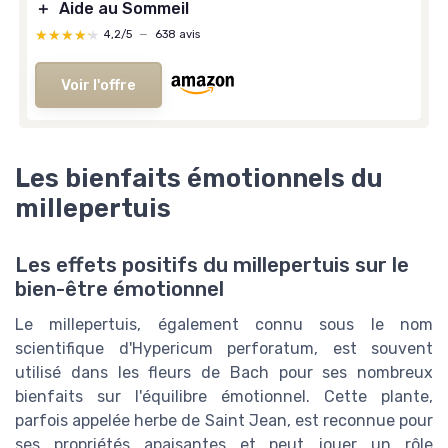
＋
Aide au Sommeil
★★★★★
★★★★★
4,2/5
—
638 avis
Voir l'offre
Les bienfaits émotionnels du
millepertuis
Les effets positifs du millepertuis sur le
bien-être émotionnel
Le millepertuis, également connu sous le nom
scientifique d'Hypericum perforatum, est souvent
utilisé dans les fleurs de Bach pour ses nombreux
bienfaits sur l'équilibre émotionnel. Cette plante,
parfois appelée herbe de Saint Jean, est reconnue pour
ses propriétés apaisantes et peut jouer un rôle