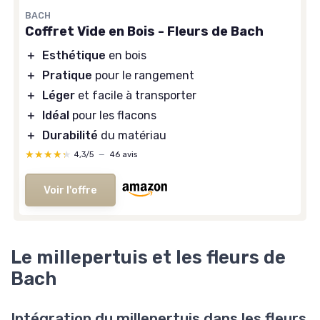
BACH
Coffret Vide en Bois - Fleurs de Bach
＋
Esthétique
en bois
＋
Pratique
pour le rangement
＋
Léger
et facile à transporter
＋
Idéal
pour les flacons
＋
Durabilité
du matériau
★★★★★
★★★★★
4,3/5
—
46 avis
Voir l'offre
Le millepertuis et les fleurs de
Bach
Intégration du millepertuis dans les fleurs