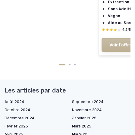
＋
Extraction F
＋
Sans Additif
＋
Vegan
＋
Aide au Somm
★★★★★
★★★★★
4,2/5
Voir l'offre
Les articles par date
Août 2024
Septembre 2024
Octobre 2024
Novembre 2024
Décembre 2024
Janvier 2025
Février 2025
Mars 2025
Avril 2025
Mai 2025