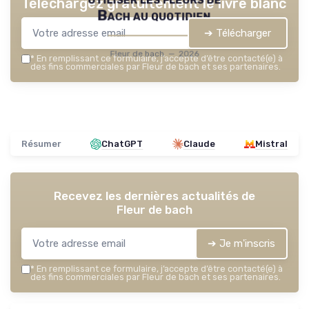
Téléchargez gratuitement le livre blanc
Bach au quotidien
➔ Télécharger
Fleur de bach — 2026
*
En remplissant ce formulaire, j’accepte d’être contacté(e) à
des fins commerciales par Fleur de bach et ses partenaires.
Résumer
ChatGPT
Claude
Mistral
Recevez les dernières actualités de
Fleur de bach
➔ Je m'inscris
*
En remplissant ce formulaire, j’accepte d’être contacté(e) à
des fins commerciales par Fleur de bach et ses partenaires.