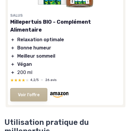
SALUS
Millepertuis BIO - Complément
Alimentaire
＋
Relaxation optimale
＋
Bonne humeur
＋
Meilleur sommeil
＋
Végan
＋
200 ml
★★★★★
★★★★★
4,2/5
—
26 avis
Voir l'offre
Utilisation pratique du
millepertuis