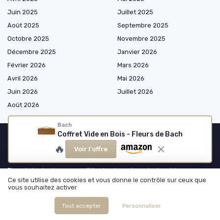
Juin 2025
Juillet 2025
Août 2025
Septembre 2025
Octobre 2025
Novembre 2025
Décembre 2025
Janvier 2026
Février 2026
Mars 2026
Avril 2026
Mai 2026
Juin 2026
Juillet 2026
Août 2026
Bach
Coffret Vide en Bois - Fleurs de Bach
🔥
Voir l'offre
Les plus lus
Fleur de bach minceur : un allié naturel pour la perte de poids
Ce site utilise des cookies et vous donne le contrôle sur ceux que
Découvrez la maison florna et ses fleurs de Bach
vous souhaitez activer
Les bienfaits de la fleur de bach star of bethleem
Tout accepter
Personnaliser
Avis sur les fleurs de Bach Florna : ce que vous devez savoir