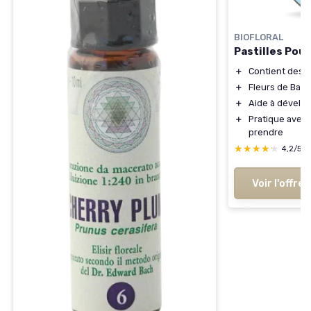
BIOFLORAL
Pastilles Pouv
＋
Contient des 
＋
Fleurs de Bac
＋
Aide à dévelop
＋
Pratique avec
prendre
★★★★★
★★★★★
4,2/5
Voir l'offre