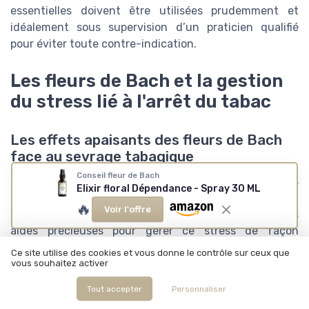
essentielles doivent être utilisées prudemment et
idéalement sous supervision d’un praticien qualifié
pour éviter toute contre-indication.
Les fleurs de Bach et la gestion
du stress lié à l'arrêt du tabac
Les effets apaisants des fleurs de Bach
face au sevrage tabagique
Conseil fleur de Bach
Le sevrage tabagique est souvent synonyme de stress
Elixir floral Dépendance - Spray 30 ML
et d'anxiété. Les fleurs de Bach, et notamment
🔥
Voir l'offre
certaines d'entre elles, peuvent se révéler être des
aides précieuses pour gérer ce stress de façon
naturelle. Alors, quelles fleurs de Bach choisir pour
Ce site utilise des cookies et vous donne le contrôle sur ceux que
mieux vivre cette période difficile ? L'une des fleurs les
vous souhaitez activer
plus recommandées est le Cherry Plum, connue pour
Tout accepter
Personnaliser
son action sur le contrôle de soi. Le Dr Edward Bach a