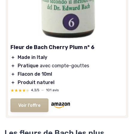
Fleur de Bach Cherry Plum n° 6
＋
Made in Italy
＋
Pratique
avec compte-gouttes
＋
Flacon de 10ml
＋
Produit naturel
★★★★★
★★★★★
4,3/5
—
101 avis
Voir l'offre
Les fleurs de Bach les plus