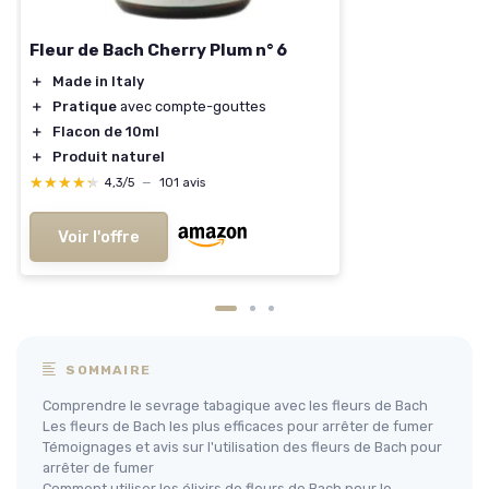
Fleur de Bach Cherry Plum n° 6
＋
Made in Italy
＋
Pratique
avec compte-gouttes
＋
Flacon de 10ml
＋
Produit naturel
★★★★★
★★★★★
4,3/5
—
101 avis
Voir l'offre
SOMMAIRE
Comprendre le sevrage tabagique avec les fleurs de Bach
Les fleurs de Bach les plus efficaces pour arrêter de fumer
Témoignages et avis sur l'utilisation des fleurs de Bach pour
arrêter de fumer
Comment utiliser les élixirs de fleurs de Bach pour le