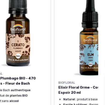
AL
 Plumbago BIO - 470
BIOFLORAL
s - Fleur de Bach
Elixir Floral Orme - Coura
de Bach
authentique
Espoir 20 ml
itué de
plantes BIO
＋
Naturel
: produit à base de f
t sans
alcool
＋
Facile à utiliser
: flacon co