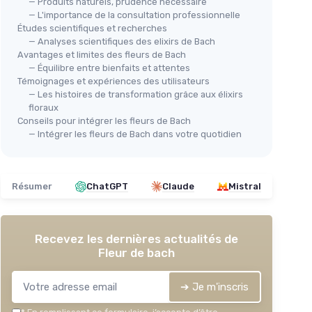
— Produits naturels, prudence nécessaire
— L'importance de la consultation professionnelle
Études scientifiques et recherches
BACH
— Analyses scientifiques des elixirs de Bach
Coffret Vide en Bois - Fleurs de
Avantages et limites des fleurs de Bach
— Équilibre entre bienfaits et attentes
Bach
Témoignages et expériences des utilisateurs
＋
Esthétique
en bois
— Les histoires de transformation grâce aux élixirs
＋
Pratique
pour le rangement
floraux
Conseils pour intégrer les fleurs de Bach
＋
Léger
et facile à transporter
— Intégrer les fleurs de Bach dans votre quotidien
＋
Idéal
pour les flacons
＋
Durabilité
du matériau
★★★★★
★★★★★
4,3/5
—
46 avis
Résumer
ChatGPT
Claude
Mistral
Voir l'offre
Recevez les dernières actualités de
PR
Fleur de bach
ge et
Eau
＋
➔ Je m'inscris
leurs
＋
mpte-
＋