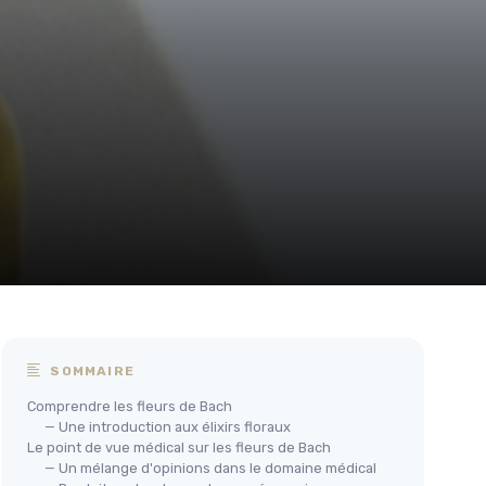
SOMMAIRE
Comprendre les fleurs de Bach
— Une introduction aux élixirs floraux
Le point de vue médical sur les fleurs de Bach
— Un mélange d'opinions dans le domaine médical