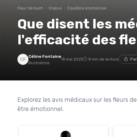
Fleur de bach
Enjeux
Équilibre émotionnel
Que disent les mé
l'efficacité des f
Céline Fontaine
18 mai 2025
8 min de lecture
Par
Illustratrice
Explorez les avis médicaux sur les fleurs d
être émotionnel.