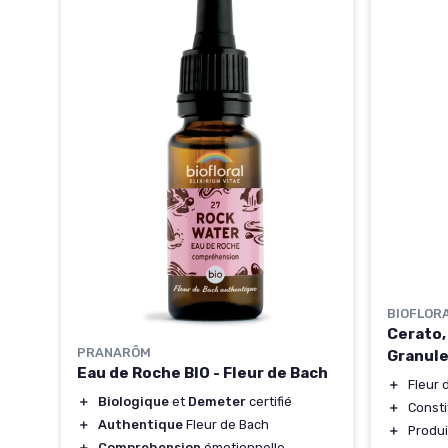
de
BIOFLOR
Cerato,
PRANARÔM
Granule
Eau de Roche BIO - Fleur de Bach
＋
Fleur 
＋
Biologique
et
Demeter
certifié
＋
Const
＋
Authentique
Fleur de Bach
＋
Produi
＋
Comprehension
émotionnelle