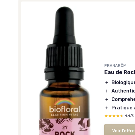
PRANARÔM
Eau de Roc
＋
Biologiqu
＋
Authenti
＋
Comprehe
＋
Pratique
★★★★★
★★★★★
4,4/5
Voir l'offre