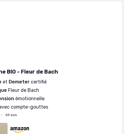
he BIO - Fleur de Bach
e
et
Demeter
certifié
que
Fleur de Bach
nsion
émotionnelle
avec compte-gouttes
—
69 avis