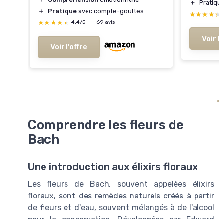
＋
Prati
＋
Pratique
avec compte-gouttes
★★★★
★★★★
★★★★★
★★★★★
4,4/5
—
69 avis
Voir 
Voir l'offre
Comprendre les fleurs de
Bach
Une introduction aux élixirs floraux
Les fleurs de Bach, souvent appelées élixirs
floraux, sont des remèdes naturels créés à partir
de fleurs et d'eau, souvent mélangés à de l'alcool