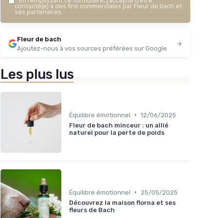
*
En remplissant ce formulaire, j’accepte d’être
contacté(e) à des fins commerciales par Fleur de bach et
＋
ses partenaires.
★★
★★
spoir
Fleur de bach
Ajoutez-nous à vos sources préférées sur Google
Les plus lus
•
Équilibre émotionnel
12/06/2025
Fleur de bach minceur : un allié
naturel pour la perte de poids
•
Équilibre émotionnel
25/05/2025
Découvrez la maison florna et ses
fleurs de Bach