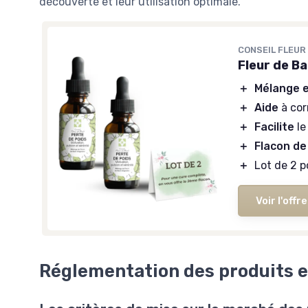
découverte et leur utilisation optimale.
CONSEIL FLEUR
Fleur de Ba
＋
Mélange e
＋
Aide
à cor
＋
Facilite
le
＋
Flacon de
＋
Lot de 2 
Voir l'offre
Réglementation des produits 