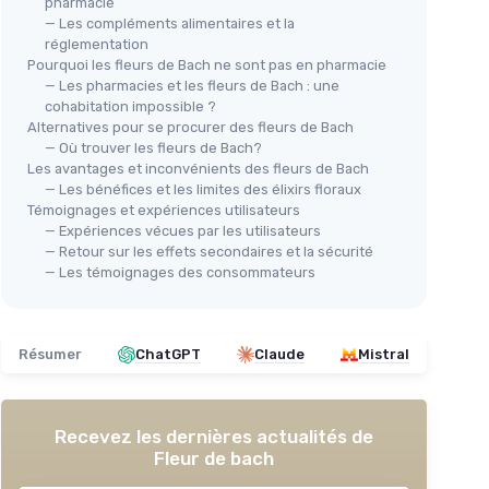
pharmacie
— Les compléments alimentaires et la
réglementation
Pourquoi les fleurs de Bach ne sont pas en pharmacie
— Les pharmacies et les fleurs de Bach : une
cohabitation impossible ?
Alternatives pour se procurer des fleurs de Bach
— Où trouver les fleurs de Bach?
ids -
Les avantages et inconvénients des fleurs de Bach
— Les bénéfices et les limites des élixirs floraux
Témoignages et expériences utilisateurs
— Expériences vécues par les utilisateurs
— Retour sur les effets secondaires et la sécurité
— Les témoignages des consommateurs
e forme
⭐ 
BACH
Résumer
ChatGPT
Claude
Mistral
BAC
Fleurs de Bach - Beech No 3
Fle
＋
Aide à la
Tolérance
et
Indulgence
Éli
＋
Élixir Floral Naturel
＋
Recevez les dernières actualités de
＋
Vegan
Fleur de bach
＋
Pratique compte-gouttes
＋
É