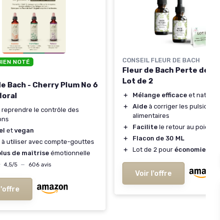
CONSEIL FLEUR DE BACH
BIEN NOTÉ
Fleur de Bach Perte de po
Lot de 2
de Bach - Cherry Plum No 6
floral
＋
Mélange efficace
et naturel
＋
Aide
à corriger les pulsions
 reprendre le contrôle des
alimentaires
ons
＋
Facilite
le retour au poids d
el
et
vegan
＋
Flacon de 30 ML
à utiliser avec compte-gouttes
＋
Lot de 2 pour
économie
lus de maîtrise
émotionnelle
★
★
4,5/5
—
606 avis
Voir l'offre
l'offre