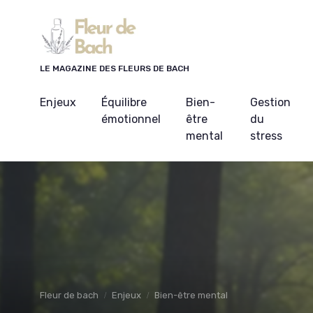
Panneau de gestion des cookies
LE MAGAZINE DES FLEURS DE BACH
Enjeux
Équilibre
Bien-
Gestion
émotionnel
être
du
mental
stress
Fleur de bach
Enjeux
Bien-être mental