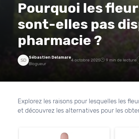
Pourquoi les fleu
sont-elles pas di
pharmacie ?
Sébastien Delamare
4 octobre 2025
9 min de lecture
Blogueur
Explorez les raisons pour lesquelles les f
et découvrez les alternatives pour les obten