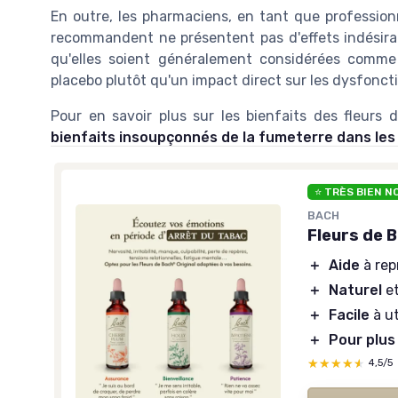
En outre, les pharmaciens, en tant que professionn
recommandent ne présentent pas d'effets indésira
qu'elles soient généralement considérées comm
placebo plutôt qu'un impact direct sur les dysfonc
Pour en savoir plus sur les bienfaits des fleurs 
bienfaits insoupçonnés de la fumeterre dans les
⭐ TRÈS BIEN N
BACH
Fleurs de B
＋
Aide
à rep
＋
Naturel
e
＋
Facile
à u
＋
Pour plus
★★★★★
★★★★★
4,5/5