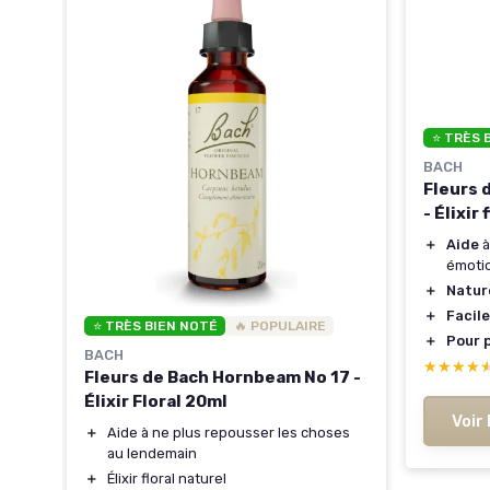
⭐ TRÈS 
BACH
Fleurs 
- Élixir 
＋
Aide
à
émoti
＋
Natur
＋
Facile
⭐ TRÈS BIEN NOTÉ
🔥 POPULAIRE
＋
Pour p
BACH
★★★★
★★★★
Fleurs de Bach Hornbeam No 17 -
e
Élixir Floral 20ml
Voir 
＋
Aide à ne plus repousser les choses
au lendemain
＋
Élixir floral naturel