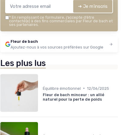
★★★★★
★★★★★
4,5/5
—
150 avis
＋
➔ Je m'inscris
＋
Voir l'offre
*
En remplissant ce formulaire, j’accepte d’être
＋
contacté(e) à des fins commerciales par Fleur de bach et
ses partenaires.
★★
★★
Fleur de bach
Ajoutez-nous à vos sources préférées sur Google
Les plus lus
•
Équilibre émotionnel
12/06/2025
Fleur de bach minceur : un allié
naturel pour la perte de poids