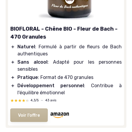
BIOFLORAL - Chêne BIO - Fleur de Bach -
470 Granules
＋
Naturel
: Formulé à partir de fleurs de Bach
authentiques
＋
Sans alcool
: Adapté pour les personnes
sensibles
＋
Pratique
: Format de 470 granules
＋
Développement personnel
: Contribue à
l'équilibre émotionnel
★★★★★
★★★★★
4,3/5
—
43 avis
Voir l'offre