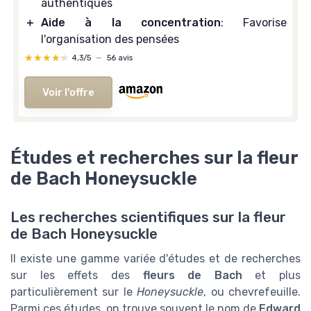
authentiques
＋
Aide à la concentration
: Favorise
l'organisation des pensées
★★★★★
★★★★★
4,3/5
—
56 avis
Voir l'offre
Études et recherches sur la fleur
de Bach Honeysuckle
Les recherches scientifiques sur la fleur
de Bach Honeysuckle
Il existe une gamme variée d'études et de recherches
sur les effets des
fleurs de Bach
et plus
particulièrement sur le
Honeysuckle
, ou chevrefeuille.
Parmi ces études, on trouve souvent le nom de
Edward