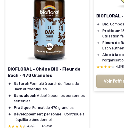
BIOFLORAL - 
＋
Bio
: Composé 
＋
Pratique
: 165
utilisation faci
＋
Fleurs de Ba
Bach authenti
＋
Aide à la con
l'organisation
★★★★★
★★★★★
4,3/5
BIOFLORAL - Chêne BIO - Fleur de
Bach - 470 Granules
Voir l'offre
＋
Naturel
: Formulé à partir de fleurs de
Bach authentiques
＋
Sans alcool
: Adapté pour les personnes
sensibles
＋
Pratique
: Format de 470 granules
＋
Développement personnel
: Contribue à
l'équilibre émotionnel
★★★★★
★★★★★
4,3/5
—
43 avis