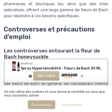
pharmacies et boutiques bio, ainsi que des sites
spécialisés, offrent une large gamme de fleurs de Bach
pour répondre à vos besoins spécifiques.
Controverses et précautions
d'emploi
Les controverses entourant la fleur de
Bach honeysuckle
Biofloral
Comme tout produit naturel, la fleur de Bach
Spray Hypersensibilité - Fleurs de Bach 20 ML
Honeysuckle n’est pas exempte de controverses.
🔥
Voir l'offre
Certains critiques remettent en question l'efficacité
des fleurs de Bach en général, les considérant comme
un simple effet placebo. Toutefois, plusieurs études et
Ce site utilise des cookies et vous donne le contrôle sur ceux que
avis clients montrent des résultats positifs, ce qui ne
vous souhaitez activer
met pas un terme à ce débat.
Tout accepter
Personnaliser
Le professeur Edzard Ernst, connu pour ses recherches